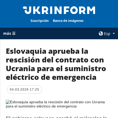
Suscripción
Banco de imágenes
más ☰
Esp
×
Eslovaquia aprueba la
rescisión del contrato con
TODAS LAS
AGENCIA
CATEGORÍAS
Ucrania para el suministro
sobre la agencia
Guerra
eléctrico de emergencia
contacto
Reconstrucción
condiciones de
de Ucrania
suscripción
04.03.2026 17:25
Política
servicios
Economía
Política de
privacidad y
Defensa
protección de