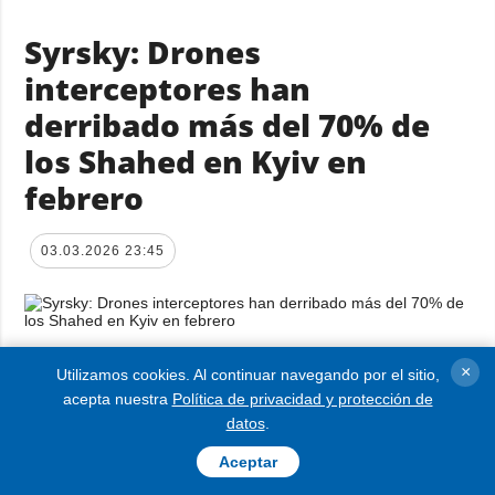
Syrsky: Drones
interceptores han
derribado más del 70% de
los Shahed en Kyiv en
febrero
03.03.2026 23:45
En febrero, en Kyiv y sus alrededores, más
×
Utilizamos cookies. Al continuar navegando por el sitio,
acepta nuestra
Política de privacidad y protección de
del 70% de los drones de ataque rusos tipo
datos
.
Shahed fueron destruidos por drones
Aceptar
interceptores.