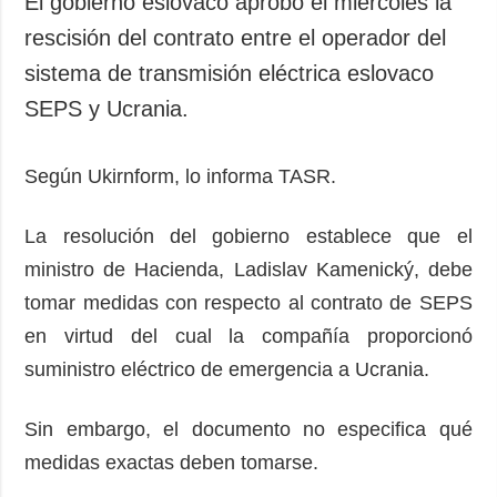
El gobierno eslovaco aprobó el miércoles la
Sociedad y
datos personales
rescisión del contrato entre el operador del
Cultura
sistema de transmisión eléctrica eslovaco
Deportes
SEPS y Ucrania.
Crimen
Desastres y
emergencias
Según Ukirnform, lo informa TASR.
ADICIONAL
SERVICIOS
La resolución del gobierno establece que el
Podcasts
Suscripción
ministro de Hacienda, Ladislav Kamenický, debe
Publicaciones
Banco de
tomar medidas con respecto al contrato de SEPS
imágenes
Entrevistas
en virtud del cual la compañía proporcionó
Fotos
suministro eléctrico de emergencia a Ucrania.
Video
Releases
Sin embargo, el documento no especifica qué
medidas exactas deben tomarse.