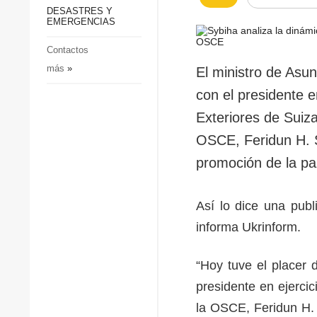
p
Defensa
DESASTRES Y
p
EMERGENCIAS
Sociedad y Cultura
Deportes
Contactos
más
»
Crimen
El ministro de Asun
Desastres y emergencias
con el presidente e
Exteriores de Suiza
OSCE, Feridun H. Si
promoción de la pa
Así lo dice una publ
informa Ukrinform.
“Hoy tuve el placer 
presidente en ejercic
la OSCE, Feridun H. 