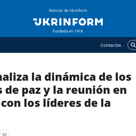
Noticias de Ukrinform
Fundada en 1918
Contactos
aliza la dinámica de los
GENCIA
ADICIONAL
obre la agencia
Podcasts
 de paz y la reunión en
ontacto
Publicaciones
con los líderes de la
ondiciones de
Entrevistas
uscripción
Fotos
ervicios
Video
olítica de privacidad y
Releases
7:35