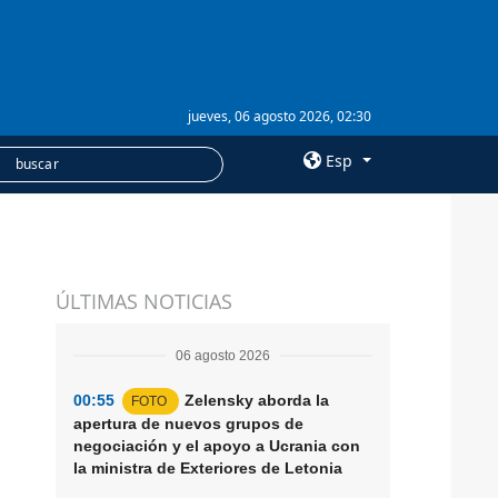
jueves, 06 agosto 2026, 02:30
Esp
×
SERVICIOS
ÚLTIMAS NOTICIAS
Suscripción
Banco de imágenes
06 agosto 2026
00:55
Zelensky aborda la
FOTO
apertura de nuevos grupos de
negociación y el apoyo a Ucrania con
la ministra de Exteriores de Letonia