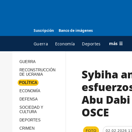
Suscripción
Banco de imágenes
más ☰
Guerra
Economía
Deportes
GUERRA
Sybiha an
RECONSTRUCCIÓN
TODAS LAS
A
DE UCRANIA
CATEGORÍAS
s
esfuerzos
POLÍTICA
Guerra
c
ECONOMÍA
Abu Dabi 
Reconstrucción de
DEFENSA
c
Ucrania
s
OSCE
SOCIEDAD Y
CULTURA
Política
s
DEPORTES
Economía
P
CRIMEN
FOTO
02.02.2026 1