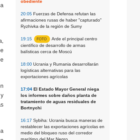
obediente
la
20:05
Fuerzas de Defensa refutan las
afirmaciones rusas de haber "capturado"
Ryzhivka de la región de Sumy
19:15
Arde el principal centro
FOTO
a,
científico de desarrollo de armas
ue
balísticas cerca de Moscú
de
18:00
Ucrania y Rumania desarrollarán
logísticas alternativas para las
exportaciones agrícolas
ón
17:04
El Estado Mayor General niega
 y
los informes sobre daños planta de
tratamiento de aguas residuales de
as
Bortnychi
16:17
Sybiha: Ucrania busca maneras de
restablecer las exportaciones agrícolas en
la
medio del bloqueo ruso del corredor
marítimo del Mar Negro