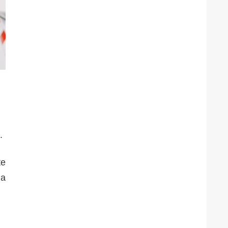
.
te
la