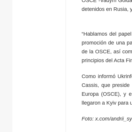
OSCE -Vadym Golda,
detenidos en Rusia, y
“Hablamos del papel
promoción de una paz
de la OSCE, así como
principios del Acta Fi
Como informó Ukrinfo
Cassis, que preside
Europa (OSCE), y el 
llegaron a Kyiv para u
Foto: x.com/andrii_s