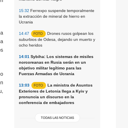
en
15:32
Ferrexpo suspende temporalmente
la extracción de mineral de hierro en
Ucrania
la
14:47
Drones rusos golpean los
FOTO
suburbios de Odesa, dejando un muerto y
ea
ocho heridos
os
14:01
Sybiha: Los sistemas de misiles
norcoreanas en Rusia serán en un
objetivo militar legítimo para las
io
Fuerzas Armadas de Ucrania
en
13:03
La ministra de Asuntos
FOTO
u,
Exteriores de Letonia llega a Kyiv y
pronuncia un discurso en la
conferencia de embajadores
TODAS LAS NOTICIAS