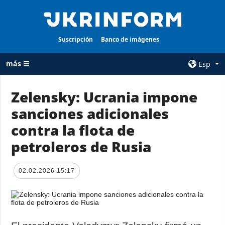
Suscripción
Banco de imágenes
más ☰
Esp
×
Zelensky: Ucrania impone
sanciones adicionales
TODAS LAS
AGENCIA
CATEGORÍAS
contra la flota de
sobre la agencia
Guerra
petroleros de Rusia
contacto
Reconstrucción
condiciones de
de Ucrania
suscripción
02.02.2026 15:17
Política
servicios
Economía
Política de
privacidad y
Defensa
protección de