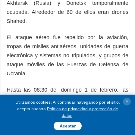
Akhtarsk (Rusia) y Donetsk temporalmente
ocupada. Alrededor de 60 de ellos eran drones
Shahed.
El ataque aéreo fue repelido por la aviación,
tropas de misiles antiaéreos, unidades de guerra
electrónica y sistemas no tripulados, y grupos de
ataque móviles de las Fuerzas de Defensa de
Ucrania.
Hasta las 08:30 del domingo 1 de febrero, las
fuerzas de defensa aérea derribaron/suprimieron
×
Utilizamos cookies. Al continuar navegando por el sitio,
76 drones enemigos en el norte y este del país.
acepta nuestra
Política de privacidad y protección de
datos
.
Se registraron impactos de 14 drones de ataque
Aceptar
en 9 lugares y la caída de fragmentos drones