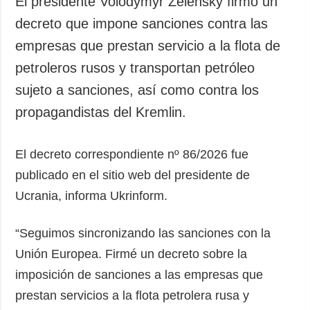
El presidente Volodymyr Zelensky firmó un
Sociedad y
datos personales
decreto que impone sanciones contra las
Cultura
empresas que prestan servicio a la flota de
Deportes
petroleros rusos y transportan petróleo
Crimen
sujeto a sanciones, así como contra los
Desastres y
emergencias
propagandistas del Kremlin.
ADICIONAL
SERVICIOS
El decreto correspondiente nº 86/2026 fue
Podcasts
Suscripción
publicado en el sitio web del presidente de
Publicaciones
Banco de
imágenes
Ucrania, informa Ukrinform.
Entrevistas
Fotos
“Seguimos sincronizando las sanciones con la
Video
Unión Europea. Firmé un decreto sobre la
Releases
imposición de sanciones a las empresas que
prestan servicios a la flota petrolera rusa y