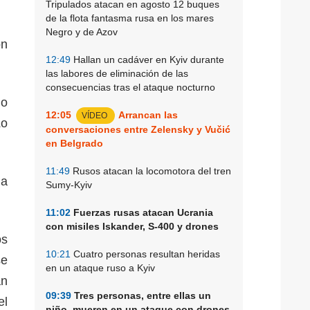
Tripulados atacan en agosto 12 buques
de la flota fantasma rusa en los mares
Negro y de Azov
on
12:49
Hallan un cadáver en Kyiv durante
las labores de eliminación de las
consecuencias tras el ataque nocturno
mo
12:05
Arrancan las
VÍDEO
Lo
conversaciones entre Zelensky y Vučić
en Belgrado
11:49
Rusos atacan la locomotora del tren
 a
Sumy-Kyiv
11:02
Fuerzas rusas atacan Ucrania
con misiles Iskander, S-400 y drones
os
10:21
Cuatro personas resultan heridas
se
en un ataque ruso a Kyiv
an
09:39
Tres personas, entre ellas un
el
niño, mueren en un ataque con drones