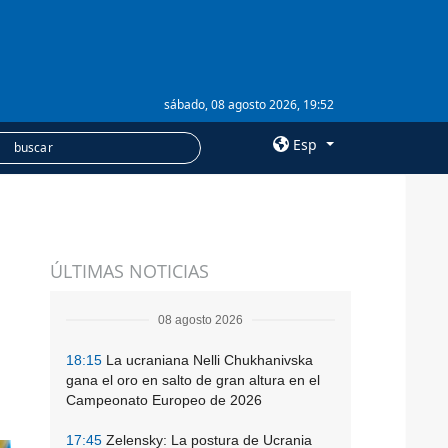
sábado, 08 agosto 2026, 19:52
Esp
×
SERVICIOS
ÚLTIMAS NOTICIAS
Suscripción
Banco de imágenes
08 agosto 2026
18:15
La ucraniana Nelli Chukhanivska
gana el oro en salto de gran altura en el
Campeonato Europeo de 2026
17:45
Zelensky: La postura de Ucrania