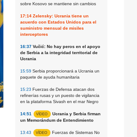
sobre Kosovo se mantiene sin cambios
17:14
Zelensky: Ucrania tiene un
acuerdo con Estados Unidos para el
suministro mensual de misiles
interceptores
16:37
Vučić: No hay peros en el apoyo
de Serbia a la integridad territorial de
Ucrania
15:59
Serbia proporcionará a Ucrania un
paquete de ayuda humanitaria
15:23
Fuerzas de Defensa atacan dos
refinerías rusas y un puesto de vigilancia
en la plataforma Sivash en el mar Negro
14:51
Ucrania y Serbia firman
VÍDEO
un Memorándum de Entendimiento
13:43
Fuerzas de Sistemas No
VÍDEO