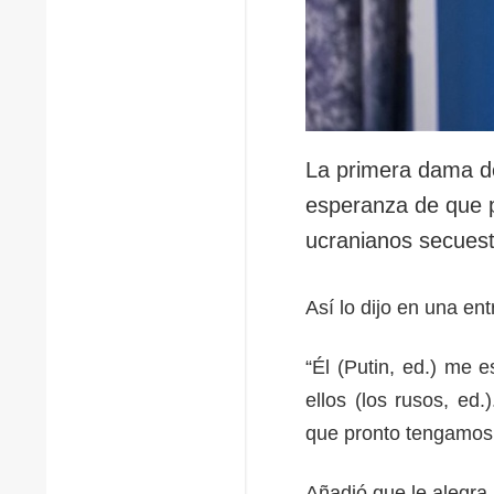
La primera dama d
esperanza de que pr
ucranianos secuest
Así lo dijo en una en
“Él (Putin, ed.) me 
ellos (los rusos, ed
que pronto tengamos 
Añadió que le alegra