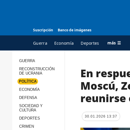
Suscripción
Banco de imágenes
más ☰
Guerra
Economía
Deportes
GUERRA
En respue
RECONSTRUCCIÓN
TODAS LAS
A
DE UCRANIA
CATEGORÍAS
s
Moscú, Z
POLÍTICA
Guerra
c
ECONOMÍA
reunirse 
Reconstrucción de
DEFENSA
c
Ucrania
s
SOCIEDAD Y
CULTURA
Política
s
30.01.2026 13:37
DEPORTES
Economía
P
CRIMEN