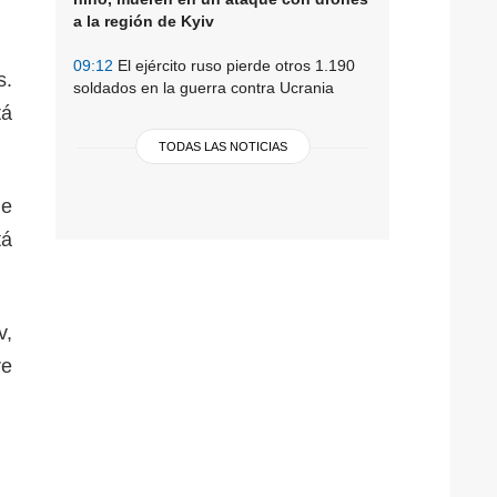
a la región de Kyiv
09:12
El ejército ruso pierde otros 1.190
s.
soldados en la guerra contra Ucrania
tá
TODAS LAS NOTICIAS
le
tá
v,
re