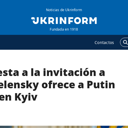
Noticias de Ukrinform
Fundada en 1918
Contactos
sta a la invitación a
GENCIA
ADICIONAL
obre la agencia
Podcasts
elensky ofrece a Putin
ontacto
Publicaciones
en Kyiv
ondiciones de
Entrevistas
uscripción
Fotos
ervicios
Video
olítica de privacidad y
Releases