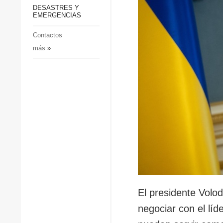
p
Defensa
DESASTRES Y
p
EMERGENCIAS
Sociedad y Cultura
Deportes
Contactos
más
»
Crimen
Desastres y emergencias
El presidente Volo
negociar con el lí