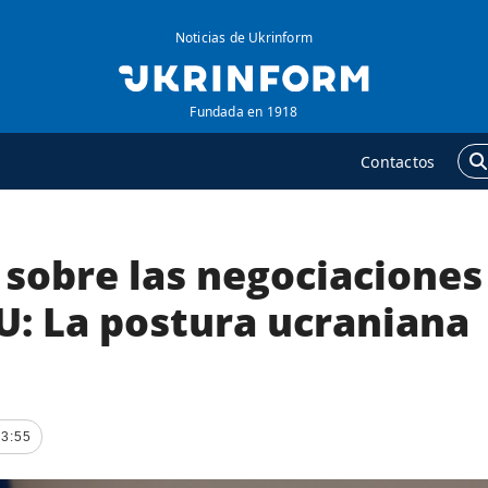
Noticias de Ukrinform
Fundada en 1918
Contactos
 sobre las negociaciones
GENCIA
ADICIONAL
obre la agencia
Podcasts
U: La postura ucraniana
ontacto
Publicaciones
ondiciones de
Entrevistas
uscripción
Fotos
ervicios
23:55
Video
olítica de privacidad y
Releases