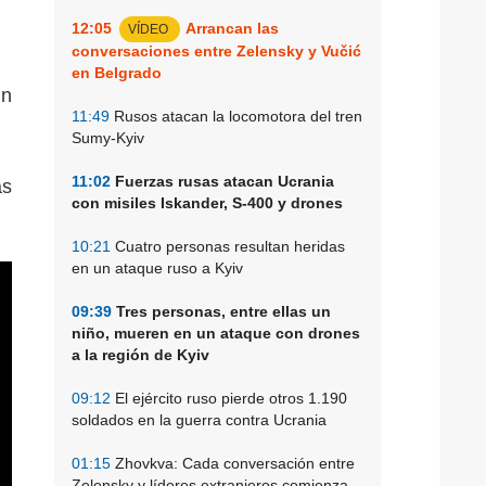
12:05
Arrancan las
VÍDEO
conversaciones entre Zelensky y Vučić
en Belgrado
un
11:49
Rusos atacan la locomotora del tren
Sumy-Kyiv
11:02
Fuerzas rusas atacan Ucrania
as
con misiles Iskander, S-400 y drones
10:21
Cuatro personas resultan heridas
en un ataque ruso a Kyiv
09:39
Tres personas, entre ellas un
niño, mueren en un ataque con drones
a la región de Kyiv
09:12
El ejército ruso pierde otros 1.190
soldados en la guerra contra Ucrania
01:15
Zhovkva: Cada conversación entre
Zelensky y líderes extranjeros comienza