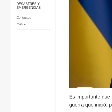
p
Defensa
DESASTRES Y
p
EMERGENCIAS
Sociedad y Cultura
Deportes
Contactos
más
»
Crimen
Desastres y emergencias
Es importante que 
guerra que inició, 