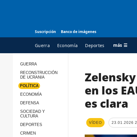
Suscripción
Banco de imágenes
más ☰
Guerra
Economía
Deportes
GUERRA
Zelensky
RECONSTRUCCIÓN
TODAS LAS
A
DE UCRANIA
CATEGORÍAS
s
en los EA
POLÍTICA
Guerra
c
ECONOMÍA
es clara
Reconstrucción de
DEFENSA
c
Ucrania
s
SOCIEDAD Y
CULTURA
Política
s
VÍDEO
23.01.2026 
DEPORTES
Economía
P
CRIMEN