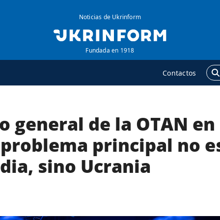
Noticias de Ukrinform
Fundada en 1918
Contactos
io general de la OTAN en
GENCIA
ADICIONAL
obre la agencia
Podcasts
 problema principal no e
ontacto
Publicaciones
dia, sino Ucrania
ondiciones de
Entrevistas
uscripción
Fotos
ervicios
Video
olítica de privacidad y
Releases