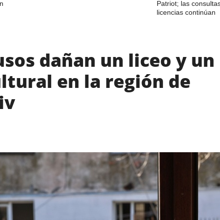
án
Patriot; las consulta
licencias continúan
sos dañan un liceo y un
ltural en la región de
iv