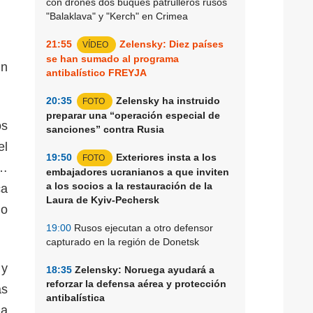
con drones dos buques patrulleros rusos
"Balaklava" y "Kerch" en Crimea
21:55
Zelensky: Diez países
VÍDEO
se han sumado al programa
ún
antibalístico FREYJA
20:35
Zelensky ha instruido
FOTO
preparar una “operación especial de
os
sanciones” contra Rusia
el
19:50
Exteriores insta a los
FOTO
a…
embajadores ucranianos a que inviten
a los socios a la restauración de la
ca
Laura de Kyiv-Pechersk
lo
19:00
Rusos ejecutan a otro defensor
capturado en la región de Donetsk
 y
18:35
Zelensky: Noruega ayudará a
reforzar la defensa aérea y protección
as
antibalística
úa