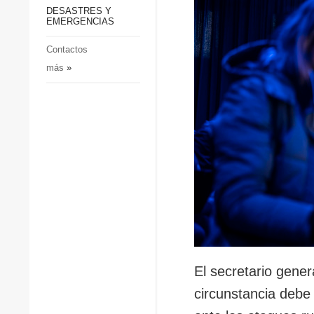
p
Defensa
DESASTRES Y
p
EMERGENCIAS
Sociedad y Cultura
Deportes
Contactos
más
»
Crimen
Desastres y emergencias
El secretario gene
circunstancia debe 