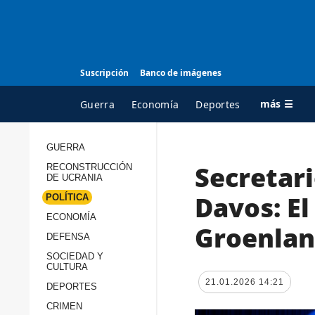
Suscripción
Banco de imágenes
más ☰
Guerra
Economía
Deportes
GUERRA
Secretar
RECONSTRUCCIÓN
TODAS LAS
A
DE UCRANIA
CATEGORÍAS
s
Davos: El
POLÍTICA
Guerra
c
ECONOMÍA
Groenlan
Reconstrucción de
DEFENSA
c
Ucrania
s
SOCIEDAD Y
CULTURA
Política
s
21.01.2026 14:21
DEPORTES
Economía
P
CRIMEN