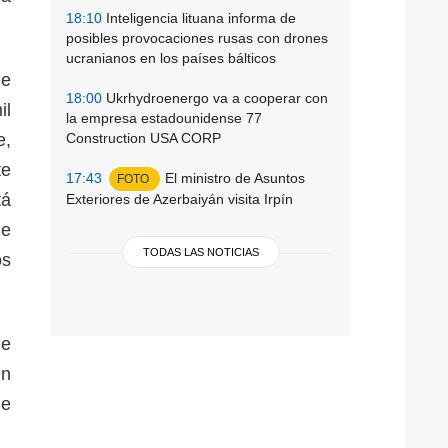
18:10
Inteligencia lituana informa de
posibles provocaciones rusas con drones
ucranianos en los países bálticos
ue
18:00
Ukrhydroenergo va a cooperar con
il
la empresa estadounidense 77
e,
Construction USA CORP
te
17:43
El ministro de Asuntos
FOTO
tá
Exteriores de Azerbaiyán visita Irpín
ue
TODAS LAS NOTICIAS
os
de
en
de