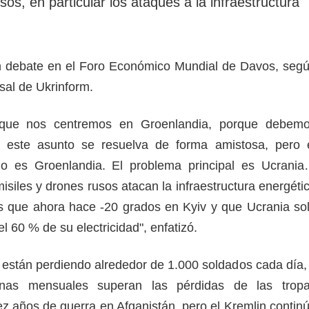
sos, en particular los ataques a la infraestructura
un debate en el Foro Económico Mundial de Davos, seg
sal de Ukrinform.
 que nos centremos en Groenlandia, porque debem
 este asunto se resuelva de forma amistosa, pero 
no es Groenlandia. El problema principal es Ucrani
siles y drones rusos atacan la infraestructura energéti
 que ahora hace -20 grados en Kyiv y que Ucrania so
 60 % de su electricidad", enfatizó.
 están perdiendo alrededor de 1.000 soldados cada día,
nas mensuales superan las pérdidas de las trop
ez años de guerra en Afganistán, pero el Kremlin contin