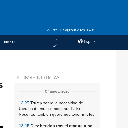
viernes, 07 agosto 2026, 14:19
Esp
×
SERVICIOS
ÚLTIMAS NOTICIAS
Suscripción
s
Banco de imágenes
07 agosto 2026
13:25
Trump sobre la necesidad de
Ucrania de municiones para Patriot:
Nosotros también queremos tener misiles
12:15
Diez heridos tras el ataque ruso