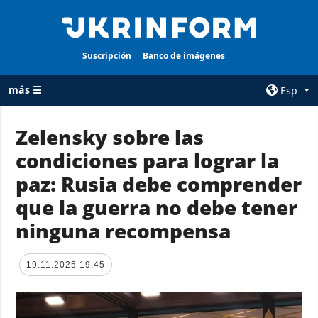
Suscripción
Banco de imágenes
más ☰
Esp
×
Zelensky sobre las
condiciones para lograr la
TODAS LAS
AGENCIA
CATEGORÍAS
paz: Rusia debe comprender
sobre la agencia
Guerra
que la guerra no debe tener
contacto
Reconstrucción
ninguna recompensa
condiciones de
de Ucrania
suscripción
Política
servicios
19.11.2025 19:45
Economía
Política de
privacidad y
Defensa
protección de