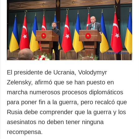
Sociedad y
datos personales
Cultura
Deportes
Crimen
Desastres y
emergencias
ADICIONAL
SERVICIOS
Podcasts
Suscripción
El presidente de Ucrania, Volodymyr
Publicaciones
Banco de
Zelensky, afirmó que se han puesto en
imágenes
Entrevistas
marcha numerosos procesos diplomáticos
Fotos
para poner fin a la guerra, pero recalcó que
Video
Rusia debe comprender que la guerra y los
Releases
asesinatos no deben tener ninguna
recompensa.