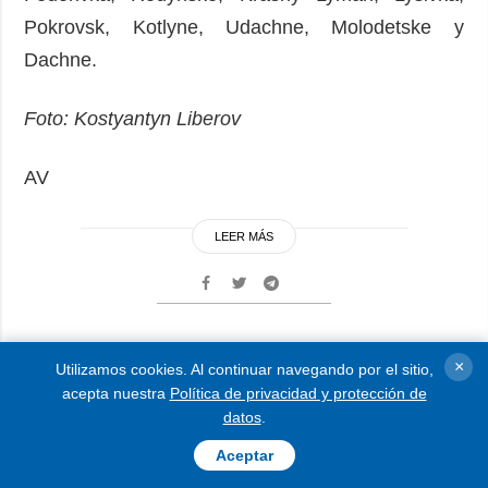
Pokrovsk, Kotlyne, Udachne, Molodetske y
Dachne.
Foto: Kostyantyn Liberov
AV
LEER MÁS
×
Zelensky califica su visita a
Utilizamos cookies. Al continuar navegando por el sitio,
acepta nuestra
Política de privacidad y protección de
Francia como una de las
datos
.
más productivas del año
Aceptar