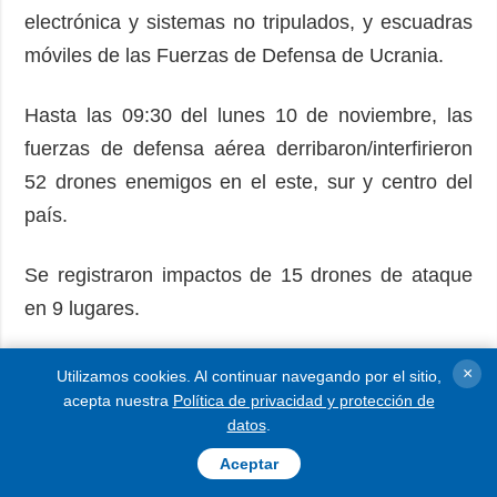
electrónica y sistemas no tripulados, y escuadras
móviles de las Fuerzas de Defensa de Ucrania.
Hasta las 09:30 del lunes 10 de noviembre, las
fuerzas de defensa aérea derribaron/interfirieron
52 drones enemigos en el este, sur y centro del
país.
Se registraron impactos de 15 drones de ataque
en 9 lugares.
Foto: Estado Mayor General de las Fuerzas
×
Utilizamos cookies. Al continuar navegando por el sitio,
Armadas de Ucrania
acepta nuestra
Política de privacidad y protección de
datos
.
LEER MÁS
Aceptar