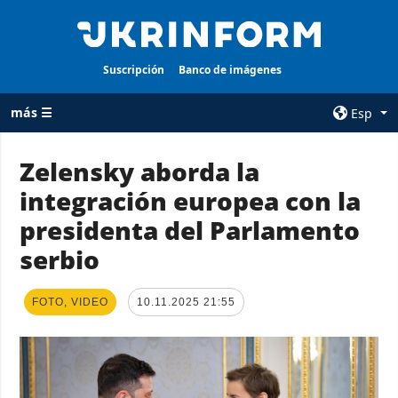
Suscripción
Banco de imágenes
más ☰
Esp
×
Zelensky aborda la
integración europea con la
TODAS LAS
AGENCIA
CATEGORÍAS
presidenta del Parlamento
sobre la agencia
Guerra
serbio
contacto
Reconstrucción
condiciones de
de Ucrania
suscripción
FOTO, VIDEO
10.11.2025 21:55
Política
servicios
Economía
Política de
privacidad y
Defensa
protección de