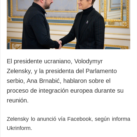
Sociedad y
datos personales
Cultura
Deportes
Crimen
Desastres y
emergencias
ADICIONAL
SERVICIOS
El presidente ucraniano, Volodymyr
Podcasts
Suscripción
Zelensky, y la presidenta del Parlamento
Publicaciones
Banco de
serbio, Ana Brnabić, hablaron sobre el
imágenes
Entrevistas
proceso de integración europea durante su
Fotos
reunión.
Video
Releases
Zelensky lo anunció vía Facebook, según informa
Ukrinform.