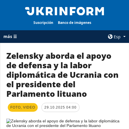
Suscripción
Banco de imágenes
más ☰
Esp
×
Zelensky aborda el apoyo
de defensa y la labor
TODAS LAS
AGENCIA
CATEGORÍAS
diplomática de Ucrania con
sobre la agencia
Guerra
el presidente del
contacto
Reconstrucción
Parlamento lituano
condiciones de
de Ucrania
suscripción
Política
servicios
FOTO, VIDEO
29.10.2025 04:00
Economía
Política de
privacidad y
Defensa
protección de