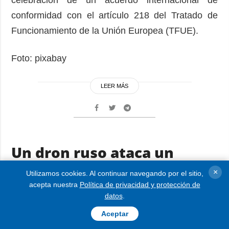
conformidad con el artículo 218 del Tratado de
Funcionamiento de la Unión Europea (TFUE).
Foto: pixabay
LEER MÁS
Un dron ruso ataca un
coche cerca del frente e
×
Utilizamos cookies. Al continuar navegando por el sitio,
hiere a varios miembros del
acepta nuestra
Política de privacidad y protección de
datos
.
equipo de filmación de
Aceptar
WELT