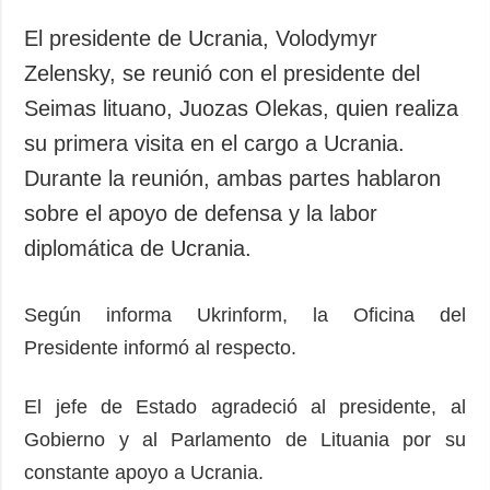
Sociedad y
datos personales
Cultura
El presidente de Ucrania, Volodymyr
Deportes
Zelensky, se reunió con el presidente del
Crimen
Seimas lituano, Juozas Olekas, quien realiza
Desastres y
su primera visita en el cargo a Ucrania.
emergencias
Durante la reunión, ambas partes hablaron
sobre el apoyo de defensa y la labor
ADICIONAL
SERVICIOS
Podcasts
Suscripción
diplomática de Ucrania.
Publicaciones
Banco de
imágenes
Entrevistas
Según informa Ukrinform, la Oficina del
Presidente informó al respecto.
Fotos
Video
El jefe de Estado agradeció al presidente, al
Releases
Gobierno y al Parlamento de Lituania por su
constante apoyo a Ucrania.