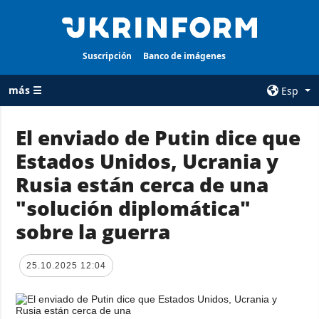
Suscripción
Banco de imágenes
más ☰
Esp
×
El enviado de Putin dice que
Estados Unidos, Ucrania y
TODAS LAS
AGENCIA
CATEGORÍAS
Rusia están cerca de una
sobre la agencia
Guerra
"solución diplomática"
contacto
Reconstrucción
sobre la guerra
condiciones de
de Ucrania
suscripción
Política
servicios
25.10.2025 12:04
Economía
Política de
privacidad y
Defensa
protección de