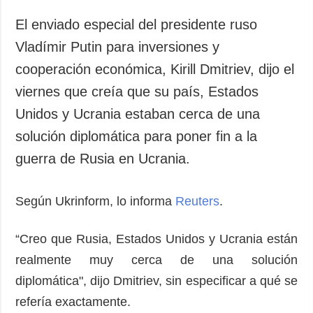
Sociedad y
datos personales
Cultura
El enviado especial del presidente ruso
Deportes
Vladímir Putin para inversiones y
Crimen
cooperación económica, Kirill Dmitriev, dijo el
Desastres y
viernes que creía que su país, Estados
emergencias
Unidos y Ucrania estaban cerca de una
solución diplomática para poner fin a la
ADICIONAL
SERVICIOS
Podcasts
Suscripción
guerra de Rusia en Ucrania.
Publicaciones
Banco de
imágenes
Entrevistas
Según Ukrinform, lo informa
Reuters
.
Fotos
“Creo que Rusia, Estados Unidos y Ucrania están
Video
realmente muy cerca de una solución
Releases
diplomática", dijo Dmitriev, sin especificar a qué se
refería exactamente.