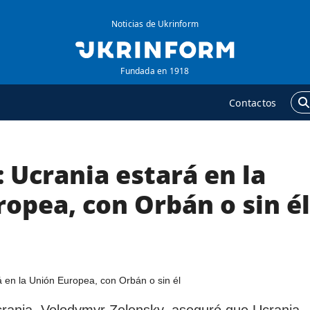
Noticias de Ukrinform
Fundada en 1918
Contactos
 Ucrania estará en la
GENCIA
ADICIONAL
obre la agencia
Podcasts
opea, con Orbán o sin él
ontacto
Publicaciones
ondiciones de
Entrevistas
uscripción
Fotos
ervicios
Video
olítica de privacidad y
Releases
crania, Volodymyr Zelensky, aseguró que Ucrania