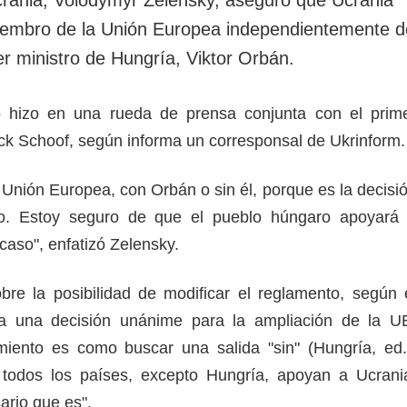
rotección de datos
ersonales
miembro de la Unión Europea independientemente d
er ministro de Hungría, Viktor Orbán.
o hizo en una rueda de prensa conjunta con el prim
ick Schoof, según informa un corresponsal de Ukrinform
 Unión Europea, con Orbán o sin él, porque es la decisi
no. Estoy seguro de que el pueblo húngaro apoyará
 caso", enfatizó Zelensky.
re la posibilidad de modificar el reglamento, según 
ía una decisión unánime para la ampliación de la U
miento es como buscar una salida "sin" (Hungría, ed.
todos los países, excepto Hungría, apoyan a Ucrani
ario que es".