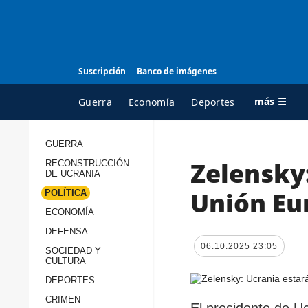
Suscripción
Banco de imágenes
más ☰
Guerra
Economía
Deportes
GUERRA
Zelensky:
RECONSTRUCCIÓN
TODAS LAS
A
DE UCRANIA
CATEGORÍAS
s
Unión Eur
POLÍTICA
Guerra
c
ECONOMÍA
Reconstrucción de
DEFENSA
c
Ucrania
06.10.2025 23:05
s
SOCIEDAD Y
CULTURA
Política
s
DEPORTES
Economía
P
CRIMEN
El presidente de U