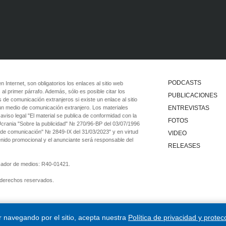
PODCASTS
 en Internet, son obligatorios los enlaces al sitio web
 al primer párrafo. Además, sólo es posible citar los
PUBLICACIONES
 de comunicación extranjeros si existe un enlace al sitio
 un medio de comunicación extranjero. Los materiales
ENTREVISTAS
viso legal "El material se publica de conformidad con la
FOTOS
 Ucrania "Sobre la publicidad" № 270/96-ВР del 03/07/1996
 de comunicación" № 2849-IX del 31/03/2023" y en virtud
VIDEO
tenido promocional y el anunciante será responsable del
RELEASES
ficador de medios: R40-01421.
 derechos reservados.
ar navegando por el sitio, acepta nuestra
Política de privacidad y protec