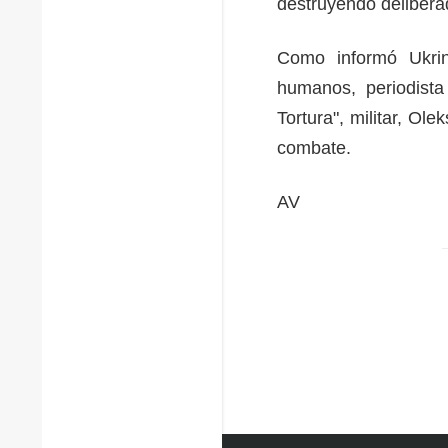
destruyendo deliberad
Como informó Ukrin
humanos, periodista
Tortura", militar, Ol
combate.
AV