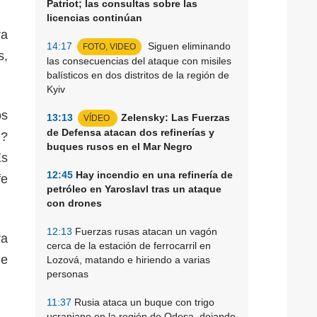
Patriot; las consultas sobre las
licencias continúan
ra
14:17
Siguen eliminando
FOTO, VIDEO
s,
las consecuencias del ataque con misiles
balísticos en dos distritos de la región de
Kyiv
os
13:13
Zelensky: Las Fuerzas
VÍDEO
de Defensa atacan dos refinerías y
.?
buques rusos en el Mar Negro
Es
12:45
Hay incendio en una refinería de
fe
petróleo en Yaroslavl tras un ataque
con drones
12:13
Fuerzas rusas atacan un vagón
ra
cerca de la estación de ferrocarril en
de
Lozová, matando e hiriendo a varias
personas
11:37
Rusia ataca un buque con trigo
ucraniano en la región de Odesa, dejando