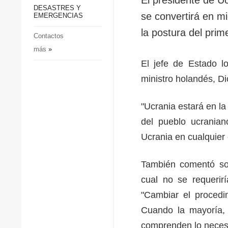
p
Defensa
DESASTRES Y
p
se convertirá en 
EMERGENCIAS
Sociedad y Cultura
la postura del prim
Deportes
Contactos
más
»
Crimen
El jefe de Estado l
Desastres y emergencias
ministro holandés, D
"Ucrania estará en la
del pueblo ucrania
Ucrania en cualquier
También comentó sob
cual no se requerir
"Cambiar el procedi
Cuando la mayoría, 
comprenden lo neces