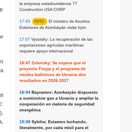
la empresa estadounidense 77
e
Construction USA CORP
17:43
El ministro de Asuntos
FOTO
Exteriores de Azerbaiyán visita Irpín
er
17:07
Vysotsky: La recuperación de las
.
exportaciones agrícolas marítimas
requiere apoyo internacional
ón
16:47
Zelensky: Se espera que el
proyecto Freyja y el programa de
 a
misiles balísticos de Ucrania den
resultados en 2026-2027
16:04
Bayramov: Azerbaiyán dispuesto
el
a suministrar gas a Ucrania y ampliar la
E:
cooperación en materia de seguridad
energética
).
a,
15:08
Sybiha: Estamos luchando,
literalmente, por cada misil para el