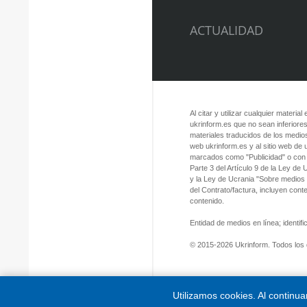
ACTUALIDAD
Al citar y utilizar cualquier material
ukrinform.es que no sean inferiores
materiales traducidos de los medios
web ukrinform.es y al sitio web de
marcados como "Publicidad" o con a
Parte 3 del Artículo 9 de la Ley de
y la Ley de Ucrania "Sobre medios
del Contrato/factura, incluyen con
contenido.
Entidad de medios en línea; identi
© 2015-2026 Ukrinform. Todos los
Utilizamos cookies. Al continu