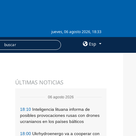
jueves, 06 agosto 2026, 18:33
Esp
×
SERVICIOS
ÚLTIMAS NOTICIAS
Suscripción
Banco de imágenes
06 agosto 2026
18:10
Inteligencia lituana informa de
posibles provocaciones rusas con drones
ucranianos en los países bálticos
18:00
Ukrhydroenergo va a cooperar con