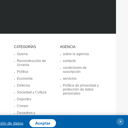
CATEGORÍAS
AGENCIA
Guerra
sobre la agencia
Reconstrucción de
contacto
Ucrania
condiciones de
Política
suscripción
Economía
servicios
Defensa
Política de privacidad y
protección de datos
Sociedad y Cultura
personales
Deportes
Crimen
Desastres y
emergencias
×
ción de datos
.
Aceptar