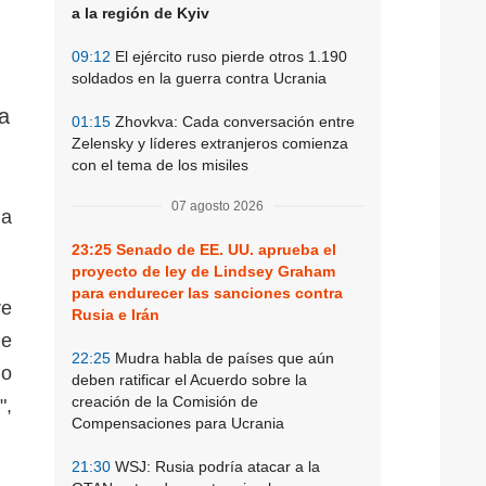
a la región de Kyiv
09:12
El ejército ruso pierde otros 1.190
soldados en la guerra contra Ucrania
 a
01:15
Zhovkva: Cada conversación entre
Zelensky y líderes extranjeros comienza
con el tema de los misiles
07 agosto 2026
ma
23:25
Senado de EE. UU. aprueba el
proyecto de ley de Lindsey Graham
para endurecer las sanciones contra
re
Rusia e Irán
de
22:25
Mudra habla de países que aún
jo
deben ratificar el Acuerdo sobre la
creación de la Comisión de
",
Compensaciones para Ucrania
21:30
WSJ: Rusia podría atacar a la