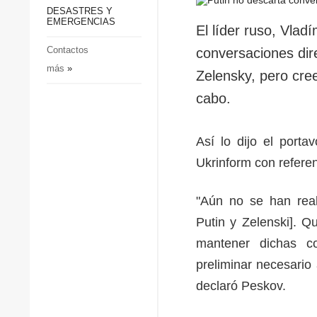
p
Defensa
DESASTRES Y
p
EMERGENCIAS
Sociedad y Cultura
El líder ruso, Vladí
Deportes
Contactos
conversaciones dir
más
»
Crimen
Zelensky, pero cree
Desastres y emergencias
cabo.
Así lo dijo el porta
Ukrinform con refere
"Aún no se han real
Putin y Zelenski]. Q
mantener dichas c
preliminar necesario
declaró Peskov.