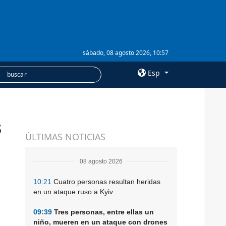
sábado, 08 agosto 2026, 10:57
Esp
×
s
SERVICIOS
ÚLTIMAS NOTICIAS
Suscripción
Banco de imágenes
08 agosto 2026
10:21
Cuatro personas resultan heridas
en un ataque ruso a Kyiv
09:39
Tres personas, entre ellas un
niño, mueren en un ataque con drones