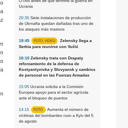
OTAN antes de que termine la guerra en
jo
Ucrania
ba
20:35
Siete instalaciones de producción
az
de Ukrnafta quedan dañadas tras uno de
los ataques más masivos
19:45
Zelensky llega a
FOTO, VIDEO
um
Serbia para reunirse con Vučić
in
16:10
Zelensky trata con Drapaty
no
reforzamiento de la defensa de
ía
Kostyantynivka y Slovyansk y cambios
de personal en las Fuerzas Armadas
15:05
Ucrania solicita a la Comisión
Europea apoyo para el sector agrícola
en
ante el bloqueo de puertos
14:15
Aumenta el número de
FOTO
víctimas del bombardeo ruso a Kyiv del 5
de agosto