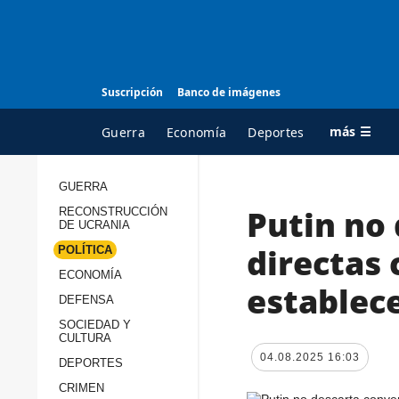
Suscripción
Banco de imágenes
más ☰
Guerra
Economía
Deportes
GUERRA
Putin no
RECONSTRUCCIÓN
TODAS LAS
A
DE UCRANIA
CATEGORÍAS
s
directas 
POLÍTICA
Guerra
c
ECONOMÍA
establec
Reconstrucción de
DEFENSA
c
Ucrania
s
SOCIEDAD Y
CULTURA
Política
s
04.08.2025 16:03
DEPORTES
Economía
P
CRIMEN