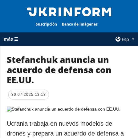
Suscripción
Banco de imágenes
más ☰
Esp
×
Stefanchuk anuncia un
acuerdo de defensa con
TODAS LAS
AGENCIA
CATEGORÍAS
EE.UU.
sobre la agencia
Guerra
contacto
Reconstrucción
30.07.2025 13:13
condiciones de
de Ucrania
suscripción
Política
servicios
Economía
Ucrania trabaja en nuevos modelos de
Política de
privacidad y
Defensa
drones y prepara un acuerdo de defensa a
protección de