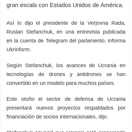
Sociedad y
gran escala con Estados Unidos de América.
datos personales
Cultura
Deportes
Así lo dijo el presidente de la Verjovna Rada,
Crimen
Ruslan Stefanchuk, en una entrevista publicada
Desastres y
en la cuenta de Telegram del parlamento, informa
emergencias
Ukrinform.
ADICIONAL
SERVICIOS
Según Stefanchuk, los avances de Ucrania en
Podcasts
Suscripción
tecnologías de drones y antidrones se han
Publicaciones
Banco de
imágenes
convertido en un modelo para muchos países.
Entrevistas
Fotos
Este otoño el sector de defensa de Ucrania
Video
presentará nuevos proyectos respaldados por
Releases
financiación de socios internacionales, dijo.