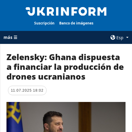
Suscripción
Banco de imágenes
más ☰
Esp
×
Zelensky: Ghana dispuesta
a financiar la producción de
TODAS LAS
AGENCIA
CATEGORÍAS
drones ucranianos
sobre la agencia
Guerra
contacto
Reconstrucción
11.07.2025 18:02
condiciones de
de Ucrania
suscripción
Política
servicios
Economía
Política de
privacidad y
Defensa
protección de