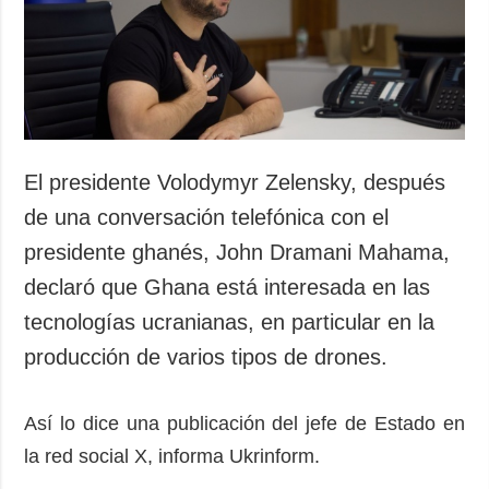
Sociedad y
datos personales
Cultura
Deportes
Crimen
Desastres y
emergencias
El presidente Volodymyr Zelensky, después
ADICIONAL
SERVICIOS
de una conversación telefónica con el
Podcasts
Suscripción
presidente ghanés, John Dramani Mahama,
Publicaciones
Banco de
declaró que Ghana está interesada en las
imágenes
Entrevistas
tecnologías ucranianas, en particular en la
Fotos
producción de varios tipos de drones.
Video
Releases
Así lo dice una publicación del jefe de Estado en
la red social X, informa Ukrinform.