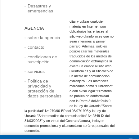
Desastres y
emergencias
citar y utilizar cualquier
material en Internet, son
AGENCIA
obligatorios los enlaces al
sitio web ukrinform.es que no
sobre la agencia
sean inferiores al primer
párrafo. Además, sólo es
contacto
posible citar los materiales
condiciones de
traducidos de los medios de
suscripción
comunicación extranjeros si
existe un enlace al sitio web
servicios
ukrinform.es y al sitio web de
un medio de comunicación
Política de
extranjero. Los materiales
privacidad y
marcados como "Publicidad"
protección de
o con aviso legal "El material
datos personales
se publica de conformidad
con la Parte 3 del Artículo 9
de la Ley de Ucrania "Sobre
la publicidad" № 270/96-ВР del 03/07/1996 y la Ley de
Ucrania "Sobre medios de comunicación" № 2849-IX del
31/03/2023" y en virtud del Contrato/factura, incluyen
contenido promocional y el anunciante será responsable del
contenido.