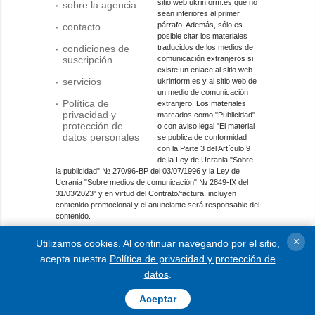
sitio web ukrinform.es que no
sobre la agencia
sean inferiores al primer
párrafo. Además, sólo es
contacto
posible citar los materiales
condiciones de
traducidos de los medios de
suscripción
comunicación extranjeros si
existe un enlace al sitio web
servicios
ukrinform.es y al sitio web de
un medio de comunicación
Política de
extranjero. Los materiales
privacidad y
marcados como "Publicidad"
protección de
o con aviso legal "El material
datos personales
se publica de conformidad
con la Parte 3 del Artículo 9
de la Ley de Ucrania "Sobre
la publicidad" № 270/96-ВР del 03/07/1996 y la Ley de
Ucrania "Sobre medios de comunicación" № 2849-IX del
31/03/2023" y en virtud del Contrato/factura, incluyen
contenido promocional y el anunciante será responsable del
contenido.
Entidad de medios en línea; identificador de medios: R40-
×
Utilizamos cookies. Al continuar navegando por el sitio,
01421.
acepta nuestra
Política de privacidad y protección de
© 2015-2026 Ukrinform. Todos los derechos reservados.
datos
.
Aceptar