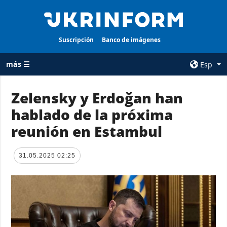
Suscripción
Banco de imágenes
más ☰
Esp
×
Zelensky y Erdoğan han
hablado de la próxima
TODAS LAS
AGENCIA
CATEGORÍAS
reunión en Estambul
sobre la agencia
Guerra
contacto
Reconstrucción
31.05.2025 02:25
condiciones de
de Ucrania
suscripción
Política
servicios
Economía
Política de
privacidad y
Defensa
protección de