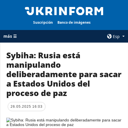
Suscripción
Banco de imágenes
más ☰
Esp
×
Sybiha: Rusia está
manipulando
TODAS LAS
AGENCIA
CATEGORÍAS
deliberadamente para sacar
sobre la agencia
Guerra
a Estados Unidos del
contacto
Reconstrucción
proceso de paz
condiciones de
de Ucrania
suscripción
Política
servicios
26.05.2025 16:03
Economía
Política de
privacidad y
Defensa
protección de