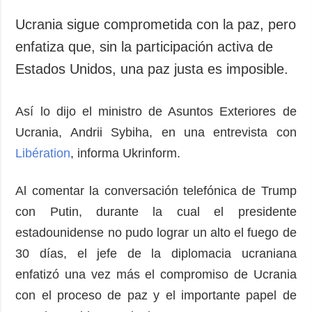
Sociedad y
datos personales
Cultura
Ucrania sigue comprometida con la paz, pero
Deportes
enfatiza que, sin la participación activa de
Crimen
Estados Unidos, una paz justa es imposible.
Desastres y
emergencias
Así lo dijo el ministro de Asuntos Exteriores de
Ucrania, Andrii Sybiha, en una entrevista con
ADICIONAL
SERVICIOS
Libération
, informa Ukrinform.
Podcasts
Suscripción
Publicaciones
Banco de
Al comentar la conversación telefónica de Trump
imágenes
Entrevistas
con Putin, durante la cual el presidente
Fotos
estadounidense no pudo lograr un alto el fuego de
Video
30 días, el jefe de la diplomacia ucraniana
Releases
enfatizó una vez más el compromiso de Ucrania
con el proceso de paz y el importante papel de