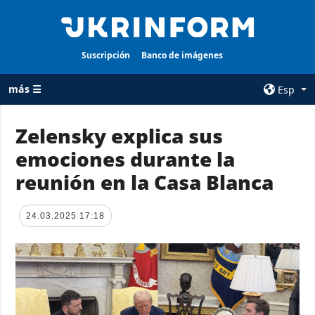
Suscripción
Banco de imágenes
más ☰
Esp
×
Zelensky explica sus
emociones durante la
TODAS LAS
AGENCIA
CATEGORÍAS
reunión en la Casa Blanca
sobre la agencia
Guerra
contacto
Reconstrucción
24.03.2025 17:18
condiciones de
de Ucrania
suscripción
Política
servicios
Economía
Política de
privacidad y
Defensa
protección de