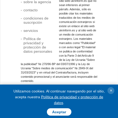
sitio web ukrinform.es que no
sobre la agencia
sean inferiores al primer
párrafo. Además, sólo es
contacto
posible citar los materiales
condiciones de
traducidos de los medios de
suscripción
comunicación extranjeros si
existe un enlace al sitio web
servicios
ukrinform.es y al sitio web de
un medio de comunicación
Política de
extranjero. Los materiales
privacidad y
marcados como "Publicidad"
protección de
o con aviso legal "El material
datos personales
se publica de conformidad
con la Parte 3 del Artículo 9
de la Ley de Ucrania "Sobre
la publicidad" № 270/96-ВР del 03/07/1996 y la Ley de
Ucrania "Sobre medios de comunicación" № 2849-IX del
31/03/2023" y en virtud del Contrato/factura, incluyen
contenido promocional y el anunciante será responsable del
contenido.
Entidad de medios en línea; identificador de medios: R40-
×
Utilizamos cookies. Al continuar navegando por el sitio,
01421.
acepta nuestra
Política de privacidad y protección de
© 2015-2026 Ukrinform. Todos los derechos reservados.
datos
.
Aceptar