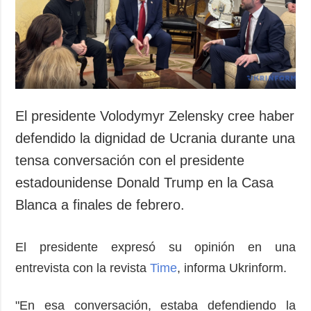
Sociedad y
datos personales
Cultura
Deportes
Crimen
Desastres y
emergencias
El presidente Volodymyr Zelensky cree haber
ADICIONAL
SERVICIOS
defendido la dignidad de Ucrania durante una
Podcasts
Suscripción
tensa conversación con el presidente
Publicaciones
Banco de
estadounidense Donald Trump en la Casa
imágenes
Entrevistas
Blanca a finales de febrero.
Fotos
Video
El presidente expresó su opinión en una
Releases
entrevista con la revista
Time
, informa Ukrinform.
"En esa conversación, estaba defendiendo la