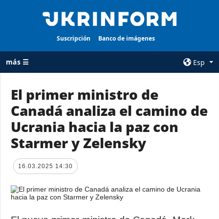
Suscripción
Banco de imágenes
más ☰
Esp
×
El primer ministro de
Canadá analiza el camino de
TODAS LAS
AGENCIA
CATEGORÍAS
Ucrania hacia la paz con
sobre la agencia
Guerra
Starmer y Zelensky
contacto
Reconstrucción
condiciones de
de Ucrania
suscripción
16.03.2025 14:30
Política
servicios
Economía
Política de
privacidad y
Defensa
protección de