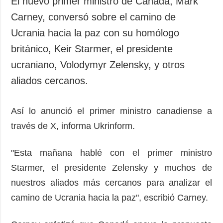
El nuevo primer ministro de Canadá, Mark
Sociedad y
datos personales
Carney, conversó sobre el camino de
Cultura
Ucrania hacia la paz con su homólogo
Deportes
británico, Keir Starmer, el presidente
Crimen
ucraniano, Volodymyr Zelensky, y otros
Desastres y
emergencias
aliados cercanos.
ADICIONAL
SERVICIOS
Así lo anunció el primer ministro canadiense a
Podcasts
Suscripción
través de X, informa Ukrinform.
Publicaciones
Banco de
imágenes
Entrevistas
"Esta mañana hablé con el primer ministro
Fotos
Starmer, el presidente Zelensky y muchos de
Video
nuestros aliados más cercanos para analizar el
Releases
camino de Ucrania hacia la paz", escribió Carney.