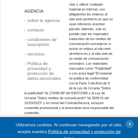
citar y utilizar cualquier
material en Internet, son
AGENCIA
obligatorios los enlaces al
sitio web ukrinform.es que no
sobre la agencia
sean inferiores al primer
párrafo. Además, sólo es
contacto
posible citar los materiales
condiciones de
traducidos de los medios de
suscripción
comunicación extranjeros si
existe un enlace al sitio web
servicios
ukrinform.es y al sitio web de
un medio de comunicación
Política de
extranjero. Los materiales
privacidad y
marcados como "Publicidad"
protección de
o con aviso legal "El material
datos personales
se publica de conformidad
con la Parte 3 del Artículo 9
de la Ley de Ucrania "Sobre
la publicidad" № 270/96-ВР del 03/07/1996 y la Ley de
Ucrania "Sobre medios de comunicación" № 2849-IX del
31/03/2023" y en virtud del Contrato/factura, incluyen
contenido promocional y el anunciante será responsable del
contenido.
Entidad de medios en línea; identificador de medios: R40-
×
Utilizamos cookies. Al continuar navegando por el sitio,
01421.
acepta nuestra
Política de privacidad y protección de
© 2015-2026 Ukrinform. Todos los derechos reservados.