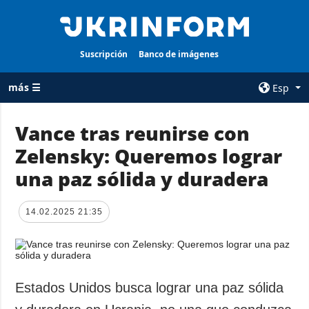
Suscripción
Banco de imágenes
más ☰
Esp
×
Vance tras reunirse con
Zelensky: Queremos lograr
TODAS LAS
AGENCIA
CATEGORÍAS
una paz sólida y duradera
sobre la agencia
Guerra
contacto
Reconstrucción
14.02.2025 21:35
condiciones de
de Ucrania
suscripción
Política
servicios
Economía
Política de
Estados Unidos busca lograr una paz sólida
privacidad y
Defensa
protección de