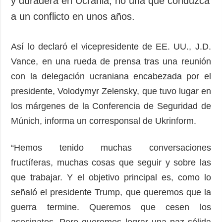
y duradera en Ucrania, no una que conduzca
Sociedad y
datos personales
a un conflicto en unos años.
Cultura
Deportes
Así lo declaró el vicepresidente de EE. UU., J.D.
Crimen
Vance, en una rueda de prensa tras una reunión
Desastres y
emergencias
con la delegación ucraniana encabezada por el
presidente, Volodymyr Zelensky, que tuvo lugar en
ADICIONAL
SERVICIOS
los márgenes de la Conferencia de Seguridad de
Podcasts
Suscripción
Múnich, informa un corresponsal de Ukrinform.
Publicaciones
Banco de
imágenes
Entrevistas
“Hemos tenido muchas conversaciones
Fotos
fructíferas, muchas cosas que seguir y sobre las
Video
que trabajar. Y el objetivo principal es, como lo
Releases
señaló el presidente Trump, que queremos que la
guerra termine. Queremos que cesen los
asesinatos. Pero queremos lograr una paz sólida