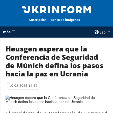
Suscripción
Banco de imágenes
más ☰
Esp
×
Heusgen espera que la
Conferencia de Seguridad
TODAS LAS
AGENCIA
CATEGORÍAS
de Múnich defina los pasos
sobre la agencia
Guerra
hacia la paz en Ucrania
contacto
Reconstrucción
condiciones de
de Ucrania
suscripción
10.02.2025 14:52
Política
servicios
Economía
Política de
privacidad y
Defensa
protección de