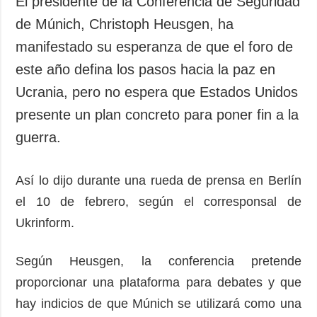
El presidente de la Conferencia de Seguridad
Sociedad y
datos personales
de Múnich, Christoph Heusgen, ha
Cultura
manifestado su esperanza de que el foro de
Deportes
este año defina los pasos hacia la paz en
Crimen
Ucrania, pero no espera que Estados Unidos
Desastres y
emergencias
presente un plan concreto para poner fin a la
guerra.
ADICIONAL
SERVICIOS
Podcasts
Suscripción
Así lo dijo durante una rueda de prensa en Berlín
Publicaciones
Banco de
imágenes
el 10 de febrero, según el corresponsal de
Entrevistas
Ukrinform.
Fotos
Video
Según Heusgen, la conferencia pretende
Releases
proporcionar una plataforma para debates y que
hay indicios de que Múnich se utilizará como una