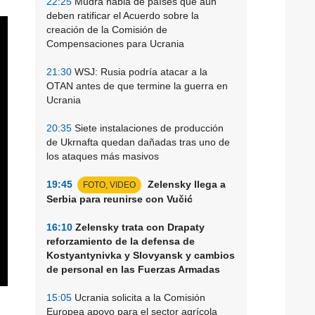
22:25
Mudra habla de países que aún
deben ratificar el Acuerdo sobre la
creación de la Comisión de
Compensaciones para Ucrania
21:30
WSJ: Rusia podría atacar a la
OTAN antes de que termine la guerra en
Ucrania
20:35
Siete instalaciones de producción
de Ukrnafta quedan dañadas tras uno de
los ataques más masivos
19:45
Zelensky llega a
FOTO, VIDEO
Serbia para reunirse con Vučić
16:10
Zelensky trata con Drapaty
reforzamiento de la defensa de
Kostyantynivka y Slovyansk y cambios
de personal en las Fuerzas Armadas
15:05
Ucrania solicita a la Comisión
Europea apoyo para el sector agrícola