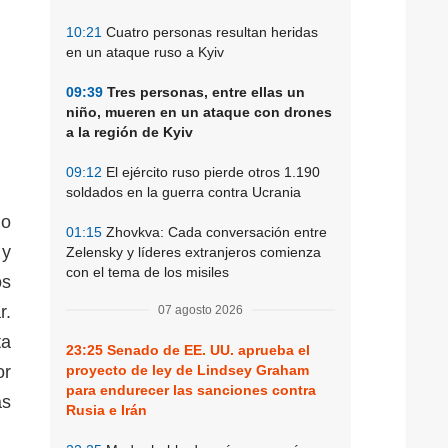
10:21
Cuatro personas resultan heridas
en un ataque ruso a Kyiv
09:39
Tres personas, entre ellas un
niño, mueren en un ataque con drones
a la región de Kyiv
m.
09:12
El ejército ruso pierde otros 1.190
soldados en la guerra contra Ucrania
do
01:15
Zhovkva: Cada conversación entre
 y
Zelensky y líderes extranjeros comienza
con el tema de los misiles
os
r.
07 agosto 2026
ta
23:25
Senado de EE. UU. aprueba el
or
proyecto de ley de Lindsey Graham
para endurecer las sanciones contra
as
Rusia e Irán