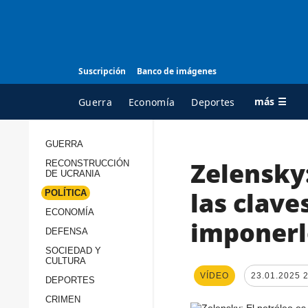
Suscripción
Banco de imágenes
más ☰
Guerra
Economía
Deportes
GUERRA
Zelensky:
RECONSTRUCCIÓN
TODAS LAS
A
DE UCRANIA
CATEGORÍAS
s
las clav
POLÍTICA
Guerra
c
ECONOMÍA
imponerle
Reconstrucción de
DEFENSA
c
Ucrania
s
SOCIEDAD Y
CULTURA
Política
s
VÍDEO
23.01.2025 
DEPORTES
Economía
P
CRIMEN