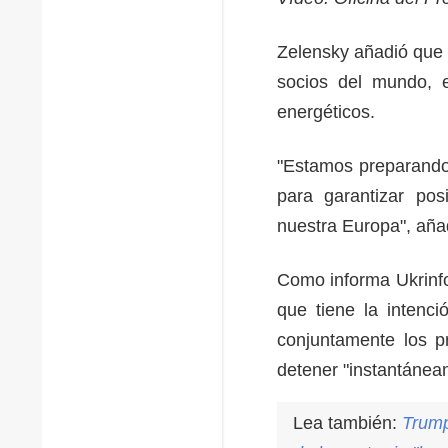
Zelensky añadió que 
socios del mundo, e
energéticos.
"Estamos preparando 
para garantizar pos
nuestra Europa", aña
Como informa Ukrinfo
que tiene la intenc
conjuntamente los pr
detener "instantánea
Lea también:
Trump