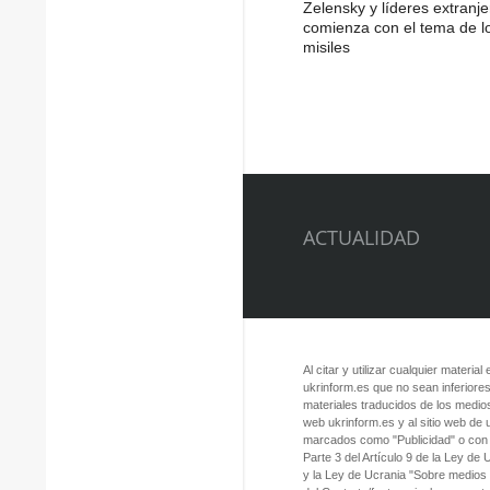
Zelensky y líderes extranje
comienza con el tema de l
misiles
ACTUALIDAD
Al citar y utilizar cualquier material
ukrinform.es que no sean inferiores
materiales traducidos de los medios
web ukrinform.es y al sitio web de
marcados como "Publicidad" o con a
Parte 3 del Artículo 9 de la Ley de
y la Ley de Ucrania "Sobre medios