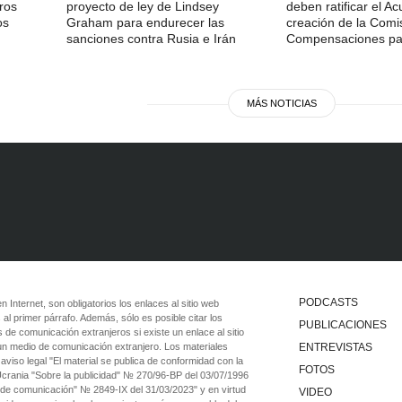
ros
proyecto de ley de Lindsey
deben ratificar el A
os
Graham para endurecer las
creación de la Comi
sanciones contra Rusia e Irán
Compensaciones pa
MÁS NOTICIAS
PODCASTS
 en Internet, son obligatorios los enlaces al sitio web
 al primer párrafo. Además, sólo es posible citar los
PUBLICACIONES
 de comunicación extranjeros si existe un enlace al sitio
 un medio de comunicación extranjero. Los materiales
ENTREVISTAS
viso legal "El material se publica de conformidad con la
FOTOS
 Ucrania "Sobre la publicidad" № 270/96-ВР del 03/07/1996
 de comunicación" № 2849-IX del 31/03/2023" y en virtud
VIDEO