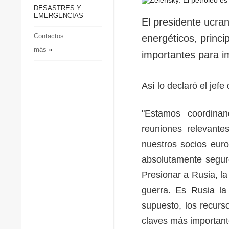
p
Defensa
DESASTRES Y
p
EMERGENCIAS
Sociedad y Cultura
El presidente ucra
Deportes
Contactos
energéticos, princi
más
»
Crimen
importantes para i
Desastres y emergencias
Así lo declaró el jef
"Estamos coordinan
reuniones relevante
nuestros socios euro
absolutamente seguro
Presionar a Rusia, la
guerra. Es Rusia la
supuesto, los recurs
claves más importante