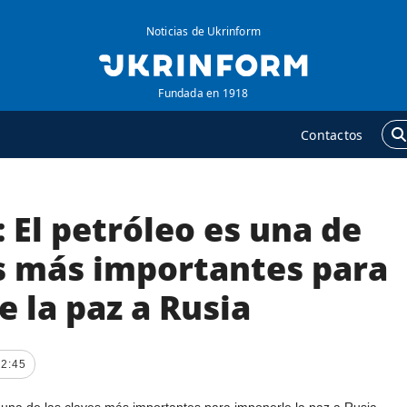
Noticias de Ukrinform
Fundada en 1918
Contactos
 El petróleo es una de
GENCIA
ADICIONAL
obre la agencia
Podcasts
es más importantes para
ontacto
Publicaciones
 la paz a Rusia
ondiciones de
Entrevistas
uscripción
Fotos
ervicios
22:45
Video
olítica de privacidad y
Releases