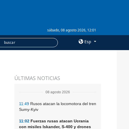
sábado, 08 agosto 2026, 12:01
Esp
×
SERVICIOS
ÚLTIMAS NOTICIAS
Suscripción
Banco de imágenes
08 agosto 2026
11:49
Rusos atacan la locomotora del tren
Sumy-Kyiv
11:02
Fuerzas rusas atacan Ucrania
con misiles Iskander, S-400 y drones