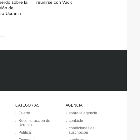
cuerdo sobre la
reunirse con Vučić
sión de
ra Ucrania
CATEGORÍAS
AGENCIA
Guerra
sobre la agencia
Reconstrucción de
contacto
Ucrania
condiciones de
Política
suscripción
Economía
servicios