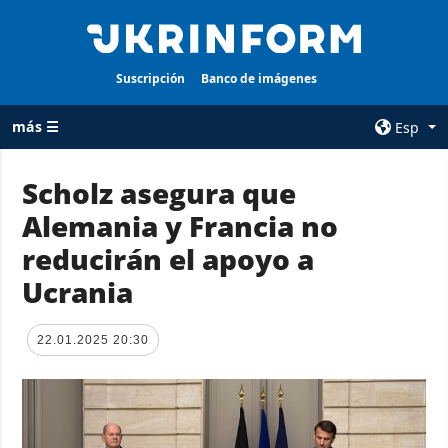
Suscripción
Banco de imágenes
más ☰
Esp
×
Scholz asegura que
Alemania y Francia no
TODAS LAS
AGENCIA
CATEGORÍAS
reducirán el apoyo a
sobre la agencia
Guerra
Ucrania
contacto
Reconstrucción
condiciones de
de Ucrania
suscripción
22.01.2025 20:30
Política
servicios
Economía
Política de
privacidad y
Defensa
protección de