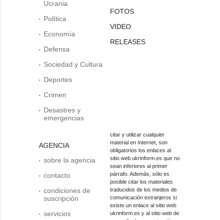
Ucrania
FOTOS
Política
VIDEO
Economía
RELEASES
Defensa
Sociedad y Cultura
Deportes
Crimen
Desastres y
emergencias
citar y utilizar cualquier
material en Internet, son
AGENCIA
obligatorios los enlaces al
sitio web ukrinform.es que no
sobre la agencia
sean inferiores al primer
párrafo. Además, sólo es
contacto
posible citar los materiales
condiciones de
traducidos de los medios de
suscripción
comunicación extranjeros si
existe un enlace al sitio web
servicios
ukrinform.es y al sitio web de