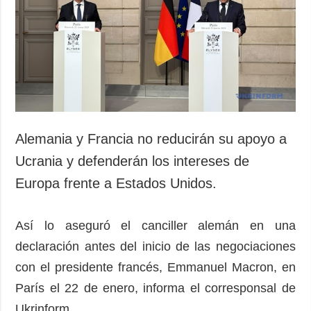
Sociedad y
datos personales
Cultura
Deportes
Crimen
Desastres y
emergencias
ADICIONAL
SERVICIOS
Alemania y Francia no reducirán su apoyo a
Podcasts
Suscripción
Ucrania y defenderán los intereses de
Publicaciones
Banco de
Europa frente a Estados Unidos.
imágenes
Entrevistas
Fotos
Así lo aseguró el canciller alemán en una
Video
declaración antes del inicio de las negociaciones
Releases
con el presidente francés, Emmanuel Macron, en
París el 22 de enero, informa el corresponsal de
Ukrinform.