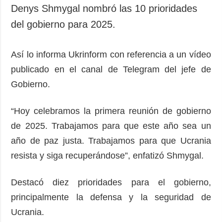
Sociedad y
Denys Shmygal nombró las 10 prioridades
datos personales
Cultura
del gobierno para 2025.
Deportes
Crimen
Así lo informa Ukrinform con referencia a un vídeo
Desastres y
publicado en el canal de Telegram del jefe de
emergencias
Gobierno.
ADICIONAL
SERVICIOS
Podcasts
Suscripción
“Hoy celebramos la primera reunión de gobierno
de 2025. Trabajamos para que este año sea un
Publicaciones
Banco de
imágenes
año de paz justa. Trabajamos para que Ucrania
Entrevistas
resista y siga recuperándose”, enfatizó Shmygal.
Fotos
Video
Destacó diez prioridades para el gobierno,
Releases
principalmente la defensa y la seguridad de
Ucrania.