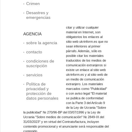
Crimen
Desastres y
emergencias
citar y utilizar cualquier
material en Internet, son
AGENCIA
obligatorios los enlaces al
sitio web ukrinform.es que no
sobre la agencia
sean inferiores al primer
párrafo. Además, sólo es
contacto
posible citar los materiales
condiciones de
traducidos de los medios de
suscripción
comunicación extranjeros si
existe un enlace al sitio web
servicios
ukrinform.es y al sitio web de
un medio de comunicación
Política de
extranjero. Los materiales
privacidad y
marcados como "Publicidad"
protección de
o con aviso legal "El material
datos personales
se publica de conformidad
con la Parte 3 del Artículo 9
de la Ley de Ucrania "Sobre
la publicidad" № 270/96-ВР del 03/07/1996 y la Ley de
Ucrania "Sobre medios de comunicación" № 2849-IX del
31/03/2023" y en virtud del Contrato/factura, incluyen
contenido promocional y el anunciante será responsable del
contenido.