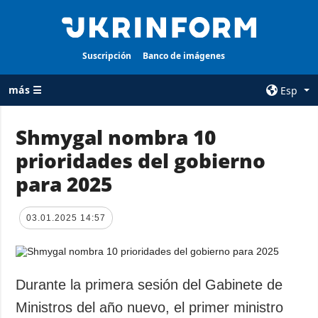
Suscripción
Banco de imágenes
más ☰
Esp
×
Shmygal nombra 10
prioridades del gobierno
TODAS LAS
AGENCIA
CATEGORÍAS
para 2025
sobre la agencia
Guerra
contacto
Reconstrucción
03.01.2025 14:57
condiciones de
de Ucrania
suscripción
Política
servicios
Economía
Durante la primera sesión del Gabinete de
Política de
privacidad y
Defensa
Ministros del año nuevo, el primer ministro
protección de