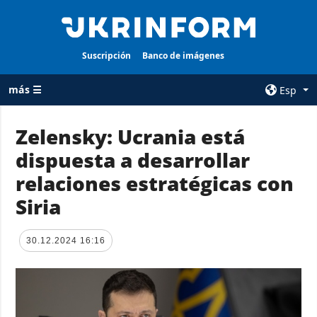
Suscripción
Banco de imágenes
más ☰
Esp
×
Zelensky: Ucrania está
dispuesta a desarrollar
TODAS LAS
AGENCIA
CATEGORÍAS
relaciones estratégicas con
sobre la agencia
Guerra
Siria
contacto
Reconstrucción
condiciones de
de Ucrania
suscripción
30.12.2024 16:16
Política
servicios
Economía
Política de
privacidad y
Defensa
protección de