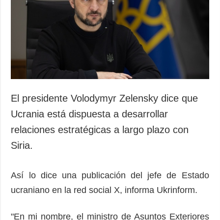
Sociedad y
datos personales
Cultura
Deportes
Crimen
Desastres y
emergencias
ADICIONAL
SERVICIOS
El presidente Volodymyr Zelensky dice que
Podcasts
Suscripción
Ucrania está dispuesta a desarrollar
Publicaciones
Banco de
relaciones estratégicas a largo plazo con
imágenes
Entrevistas
Siria.
Fotos
Video
Así lo dice una publicación del jefe de Estado
Releases
ucraniano en la red social X, informa Ukrinform.
"En mi nombre, el ministro de Asuntos Exteriores