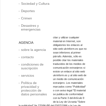
Sociedad y Cultura
Deportes
Crimen
Desastres y
emergencias
citar y utilizar cualquier
material en Internet, son
AGENCIA
obligatorios los enlaces al
sitio web ukrinform.es que no
sobre la agencia
sean inferiores al primer
párrafo. Además, sólo es
contacto
posible citar los materiales
condiciones de
traducidos de los medios de
suscripción
comunicación extranjeros si
existe un enlace al sitio web
servicios
ukrinform.es y al sitio web de
un medio de comunicación
Política de
extranjero. Los materiales
privacidad y
marcados como "Publicidad"
protección de
o con aviso legal "El material
datos personales
se publica de conformidad
con la Parte 3 del Artículo 9
de la Ley de Ucrania "Sobre
la publicidad" № 270/96-ВР del 03/07/1996 y la Ley de