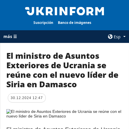
Suscripción
Banco de imágenes
más ☰
Esp
×
El ministro de Asuntos
Exteriores de Ucrania se
TODAS LAS
AGENCIA
CATEGORÍAS
reúne con el nuevo líder de
sobre la agencia
Guerra
Siria en Damasco
contacto
Reconstrucción
condiciones de
de Ucrania
suscripción
30.12.2024 12:47
Política
servicios
Economía
Política de
privacidad y
Defensa
protección de