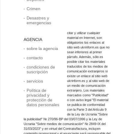
Crimen
Desastres y
emergencias
citar y utilizar cualquier
material en Internet, son
AGENCIA
obligatorios los enlaces al
sitio web ukrinform.es que no
sobre la agencia
sean inferiores al primer
párrafo. Además, sólo es
contacto
posible citar los materiales
condiciones de
traducidos de los medios de
suscripción
comunicación extranjeros si
existe un enlace al sitio web
servicios
ukrinform.es y al sitio web de
un medio de comunicación
Política de
extranjero. Los materiales
privacidad y
marcados como "Publicidad"
protección de
o con aviso legal "El material
datos personales
se publica de conformidad
con la Parte 3 del Artículo 9
de la Ley de Ucrania "Sobre
la publicidad" № 270/96-ВР del 03/07/1996 y la Ley de
Ucrania "Sobre medios de comunicación" № 2849-IX del
31/03/2023" y en virtud del Contrato/factura, incluyen
contenido promocional y el anunciante será responsable del