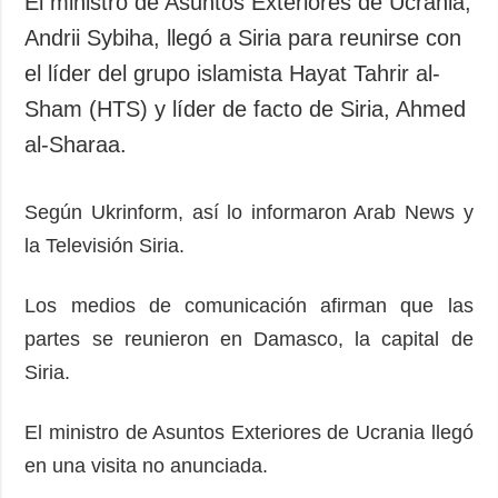
El ministro de Asuntos Exteriores de Ucrania,
Sociedad y
datos personales
Andrii Sybiha, llegó a Siria para reunirse con
Cultura
el líder del grupo islamista Hayat Tahrir al-
Deportes
Sham (HTS) y líder de facto de Siria, Ahmed
Crimen
al-Sharaa.
Desastres y
emergencias
Según Ukrinform, así lo informaron Arab News y
ADICIONAL
SERVICIOS
la Televisión Siria.
Podcasts
Suscripción
Publicaciones
Banco de
Los medios de comunicación afirman que las
imágenes
Entrevistas
partes se reunieron en Damasco, la capital de
Fotos
Siria.
Video
Releases
El ministro de Asuntos Exteriores de Ucrania llegó
en una visita no anunciada.