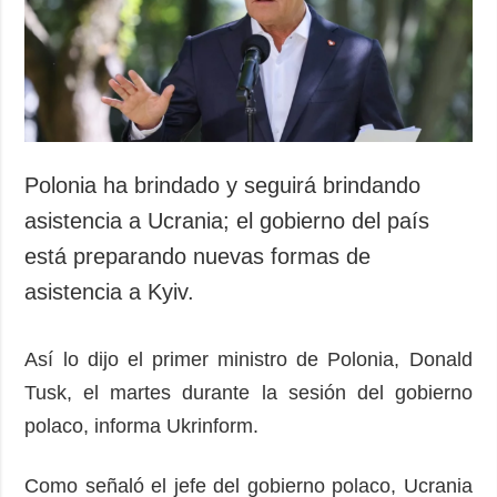
Sociedad y
datos personales
Cultura
Deportes
Crimen
Desastres y
emergencias
Polonia ha brindado y seguirá brindando
ADICIONAL
SERVICIOS
asistencia a Ucrania; el gobierno del país
Podcasts
Suscripción
está preparando nuevas formas de
Publicaciones
Banco de
asistencia a Kyiv.
imágenes
Entrevistas
Fotos
Así lo dijo el primer ministro de Polonia, Donald
Video
Tusk, el martes durante la sesión del gobierno
Releases
polaco, informa Ukrinform.
Como señaló el jefe del gobierno polaco, Ucrania