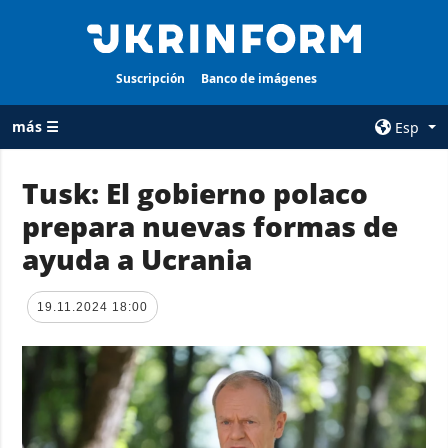
Suscripción
Banco de imágenes
más ☰
Esp
×
Tusk: El gobierno polaco
prepara nuevas formas de
TODAS LAS
AGENCIA
CATEGORÍAS
ayuda a Ucrania
sobre la agencia
Guerra
contacto
Reconstrucción
19.11.2024 18:00
condiciones de
de Ucrania
suscripción
Política
servicios
Economía
Política de
privacidad y
Defensa
protección de