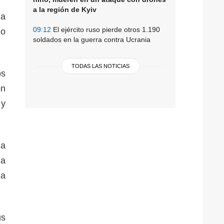
a la región de Kyiv
na
09:12
El ejército ruso pierde otros 1.190
no
soldados en la guerra contra Ucrania
TODAS LAS NOTICIAS
os
on
 y
na
la
la
us