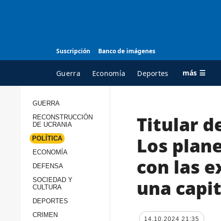
Suscripción
Banco de imágenes
más ☰
Guerra
Economía
Deportes
GUERRA
Titular d
RECONSTRUCCIÓN
TODAS LAS
A
DE UCRANIA
CATEGORÍAS
s
Los plan
POLÍTICA
Guerra
c
ECONOMÍA
con las e
Reconstrucción de
DEFENSA
c
Ucrania
s
una capi
SOCIEDAD Y
CULTURA
Política
s
DEPORTES
Economía
P
CRIMEN
14.10.2024 21:35