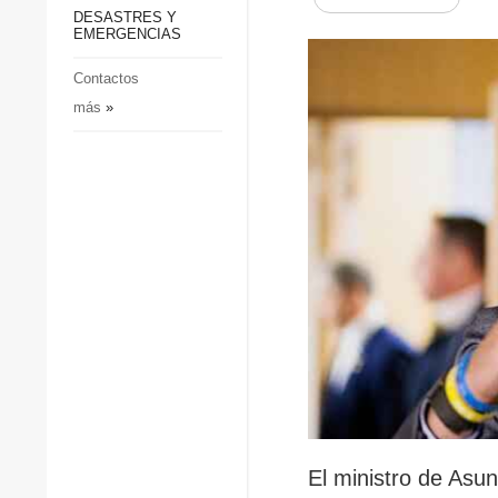
p
Defensa
DESASTRES Y
p
EMERGENCIAS
Sociedad y Cultura
Deportes
Contactos
más
»
Crimen
Desastres y emergencias
El ministro de Asun