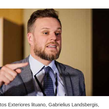
rotección de datos
ersonales
tos Exteriores lituano, Gabrielius Landsbergis,