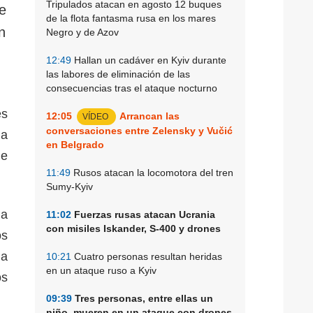
Tripulados atacan en agosto 12 buques
e
de la flota fantasma rusa en los mares
n
Negro y de Azov
12:49
Hallan un cadáver en Kyiv durante
las labores de eliminación de las
consecuencias tras el ataque nocturno
es
12:05
Arrancan las
VÍDEO
conversaciones entre Zelensky y Vučić
ma
en Belgrado
de
11:49
Rusos atacan la locomotora del tren
Sumy-Kyiv
la
11:02
Fuerzas rusas atacan Ucrania
con misiles Iskander, S-400 y drones
os
la
10:21
Cuatro personas resultan heridas
en un ataque ruso a Kyiv
os
09:39
Tres personas, entre ellas un
niño, mueren en un ataque con drones