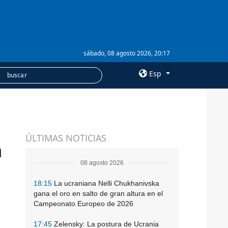
sábado, 08 agosto 2026, 20:17
Esp
×
SERVICIOS
ÚLTIMAS NOTICIAS
Suscripción
n
Banco de imágenes
08 agosto 2026
18:15
La ucraniana Nelli Chukhanivska
gana el oro en salto de gran altura en el
Campeonato Europeo de 2026
17:45
Zelensky: La postura de Ucrania