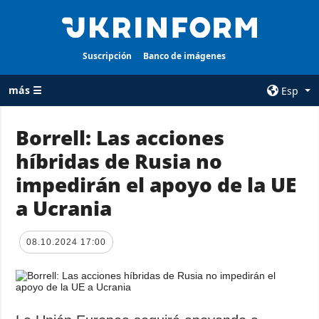
Suscripción
Banco de imágenes
más ☰
Esp
×
Borrell: Las acciones
híbridas de Rusia no
TODAS LAS
AGENCIA
CATEGORÍAS
impedirán el apoyo de la UE
sobre la agencia
Guerra
a Ucrania
contacto
Reconstrucción
condiciones de
de Ucrania
suscripción
08.10.2024 17:00
Política
servicios
Economía
Política de
privacidad y
Defensa
protección de