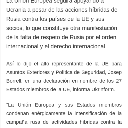
La Unión Europea seguirá apoyando a
Sociedad y
datos personales
Ucrania a pesar de las acciones híbridas de
Cultura
Rusia contra los países de la UE y sus
Deportes
socios, lo que constituye otra manifestación
Crimen
de la falta de respeto de Rusia por el orden
Desastres y
emergencias
internacional y el derecho internacional.
ADICIONAL
SERVICIOS
Así lo dijo el alto representante de la UE para
Podcasts
Suscripción
Asuntos Exteriores y Política de Seguridad, Josep
Publicaciones
Banco de
imágenes
Borrell, en una declaración en nombre de los 27
Entrevistas
Estados miembros de la UE, informa Ukrinform.
Fotos
Video
"La Unión Europea y sus Estados miembros
Releases
condenan enérgicamente la intensificación de la
campaña rusa de actividades híbridas contra la