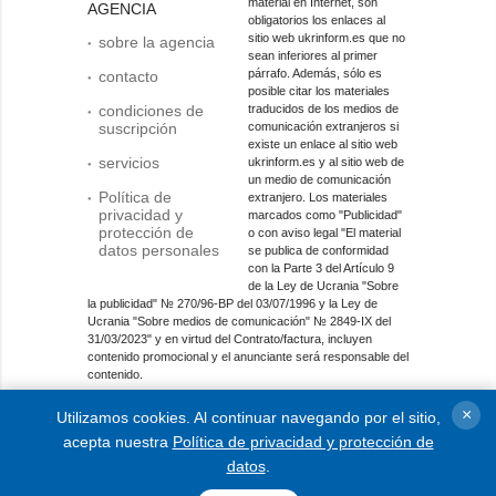
material en Internet, son
AGENCIA
obligatorios los enlaces al
sitio web ukrinform.es que no
sobre la agencia
sean inferiores al primer
párrafo. Además, sólo es
contacto
posible citar los materiales
condiciones de
traducidos de los medios de
suscripción
comunicación extranjeros si
existe un enlace al sitio web
servicios
ukrinform.es y al sitio web de
un medio de comunicación
Política de
extranjero. Los materiales
privacidad y
marcados como "Publicidad"
protección de
o con aviso legal "El material
datos personales
se publica de conformidad
con la Parte 3 del Artículo 9
de la Ley de Ucrania "Sobre
la publicidad" № 270/96-ВР del 03/07/1996 y la Ley de
Ucrania "Sobre medios de comunicación" № 2849-IX del
31/03/2023" y en virtud del Contrato/factura, incluyen
contenido promocional y el anunciante será responsable del
contenido.
Entidad de medios en línea; identificador de medios: R40-
×
Utilizamos cookies. Al continuar navegando por el sitio,
01421.
acepta nuestra
Política de privacidad y protección de
© 2015-2026 Ukrinform. Todos los derechos reservados.
datos
.