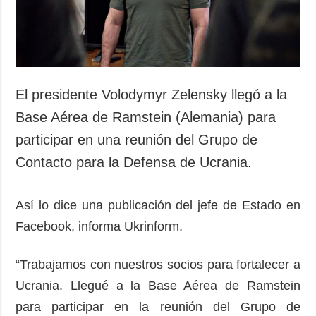
Sociedad y
datos personales
Cultura
Deportes
Crimen
Desastres y
El presidente Volodymyr Zelensky llegó a la
emergencias
Base Aérea de Ramstein (Alemania) para
ADICIONAL
SERVICIOS
participar en una reunión del Grupo de
Podcasts
Suscripción
Contacto para la Defensa de Ucrania.
Publicaciones
Banco de
imágenes
Entrevistas
Así lo dice una publicación del jefe de Estado en
Fotos
Facebook, informa Ukrinform.
Video
“Trabajamos con nuestros socios para fortalecer a
Releases
Ucrania. Llegué a la Base Aérea de Ramstein
para participar en la reunión del Grupo de