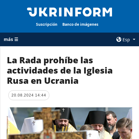
Suscripción
Banco de imágenes
más ☰
Esp
×
La Rada prohíbe las
actividades de la Iglesia
TODAS LAS
AGENCIA
CATEGORÍAS
Rusa en Ucrania
sobre la agencia
Guerra
contacto
Reconstrucción
20.08.2024 14:44
condiciones de
de Ucrania
suscripción
Política
servicios
Economía
Política de
privacidad y
Defensa
protección de