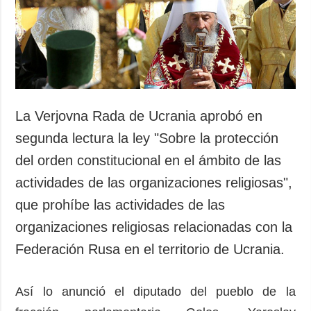
Sociedad y
datos personales
Cultura
Deportes
Crimen
Desastres y
emergencias
La Verjovna Rada de Ucrania aprobó en
ADICIONAL
SERVICIOS
segunda lectura la ley "Sobre la protección
Podcasts
Suscripción
del orden constitucional en el ámbito de las
Publicaciones
Banco de
actividades de las organizaciones religiosas",
imágenes
Entrevistas
que prohíbe las actividades de las
Fotos
organizaciones religiosas relacionadas con la
Video
Federación Rusa en el territorio de Ucrania.
Releases
Así lo anunció el diputado del pueblo de la