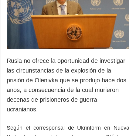
Sociedad y
datos personales
Cultura
Deportes
Crimen
Desastres y
emergencias
ADICIONAL
SERVICIOS
Rusia no ofrece la oportunidad de investigar
Podcasts
Suscripción
las circunstancias de la explosión de la
Publicaciones
Banco de
prisión de Olenivka que se produjo hace dos
imágenes
Entrevistas
años, a consecuencia de la cual murieron
Fotos
decenas de prisioneros de guerra
Video
ucranianos.
Releases
Según el corresponsal de Ukrinform en Nueva