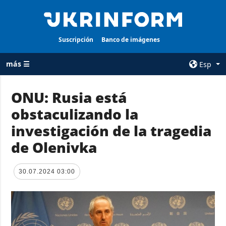
Suscripción
Banco de imágenes
más ☰
Esp
×
ONU: Rusia está
obstaculizando la
TODAS LAS
AGENCIA
CATEGORÍAS
investigación de la tragedia
sobre la agencia
Guerra
de Olenivka
contacto
Reconstrucción
condiciones de
de Ucrania
suscripción
30.07.2024 03:00
Política
servicios
Economía
Política de
privacidad y
Defensa
protección de