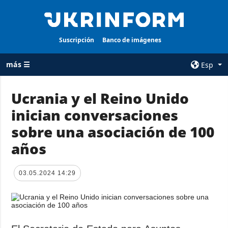
Suscripción
Banco de imágenes
más ☰
Esp
×
Ucrania y el Reino Unido
inician conversaciones
TODAS LAS
AGENCIA
CATEGORÍAS
sobre una asociación de 100
sobre la agencia
Guerra
años
contacto
Reconstrucción
condiciones de
de Ucrania
suscripción
03.05.2024 14:29
Política
servicios
Economía
Política de
privacidad y
Defensa
protección de