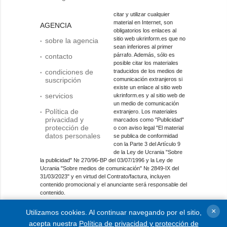
citar y utilizar cualquier
material en Internet, son
AGENCIA
obligatorios los enlaces al
sitio web ukrinform.es que no
sobre la agencia
sean inferiores al primer
párrafo. Además, sólo es
contacto
posible citar los materiales
condiciones de
traducidos de los medios de
suscripción
comunicación extranjeros si
existe un enlace al sitio web
servicios
ukrinform.es y al sitio web de
un medio de comunicación
Política de
extranjero. Los materiales
privacidad y
marcados como "Publicidad"
protección de
o con aviso legal "El material
datos personales
se publica de conformidad
con la Parte 3 del Artículo 9
de la Ley de Ucrania "Sobre
la publicidad" № 270/96-ВР del 03/07/1996 y la Ley de
Ucrania "Sobre medios de comunicación" № 2849-IX del
31/03/2023" y en virtud del Contrato/factura, incluyen
contenido promocional y el anunciante será responsable del
contenido.
Entidad de medios en línea; identificador de medios: R40-
×
Utilizamos cookies. Al continuar navegando por el sitio,
01421.
acepta nuestra
Política de privacidad y protección de