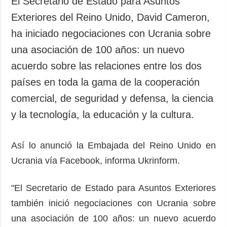
El Secretario de Estado para Asuntos
Sociedad y
datos personales
Exteriores del Reino Unido, David Cameron,
Cultura
ha iniciado negociaciones con Ucrania sobre
Deportes
una asociación de 100 años: un nuevo
Crimen
acuerdo sobre las relaciones entre los dos
Desastres y
emergencias
países en toda la gama de la cooperación
comercial, de seguridad y defensa, la ciencia
ADICIONAL
SERVICIOS
Podcasts
Suscripción
y la tecnología, la educación y la cultura.
Publicaciones
Banco de
imágenes
Así lo anunció la Embajada del Reino Unido en
Entrevistas
Ucrania vía Facebook, informa Ukrinform.
Fotos
Video
"El Secretario de Estado para Asuntos Exteriores
Releases
también inició negociaciones con Ucrania sobre
una asociación de 100 años: un nuevo acuerdo