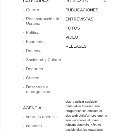
CATEGORÍAS
PODCASTS
Al
Guerra
PUBLICACIONES
Reconstrucción de
ENTREVISTAS
Ucrania
FOTOS
Política
VIDEO
Economía
RELEASES
Defensa
Sociedad y Cultura
Deportes
Crimen
Desastres y
emergencias
citar y utilizar cualquier
material en Internet, son
AGENCIA
obligatorios los enlaces al
sitio web ukrinform.es que no
sobre la agencia
sean inferiores al primer
párrafo. Además, sólo es
contacto
posible citar los materiales