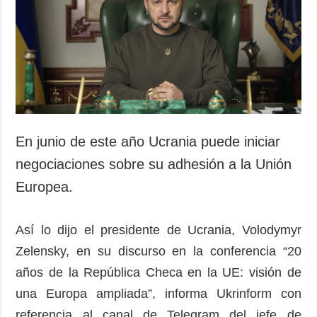
Sociedad y
datos personales
Cultura
Deportes
Crimen
Desastres y
emergencias
ADICIONAL
SERVICIOS
En junio de este año Ucrania puede iniciar
Podcasts
Suscripción
negociaciones sobre su adhesión a la Unión
Publicaciones
Banco de
Europea.
imágenes
Entrevistas
Fotos
Así lo dijo el presidente de Ucrania, Volodymyr
Video
Zelensky, en su discurso en la conferencia “20
Releases
años de la República Checa en la UE: visión de
una Europa ampliada”, informa Ukrinform con
referencia al canal de Telegram del jefe de