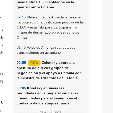
pierde otros 1.330 soldados en la
guerra contra Ucrania
.
02:45
Pletenchuk: La Armada ucraniana
ha obtenido una calificación positiva de la
OTAN y está lista para participar en la
os
misión de desminado en el estrecho de
La
Ormuz
es
01:45
Voice de America reanuda sus
la
transmisiones en ucraniano
00:55
Zelensky aborda la
FOTO
apertura de nuevos grupos de
negociación y el apoyo a Ucrania con
do
la ministra de Exteriores de Letonia
en
00:05
Koretsky enumera las
prioridades en la preparación de las
comunidades para el invierno en el
os
contexto de los ataques rusos
s.
05 agosto 2026