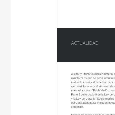
ACTUALIDAD
Al citar y utilizar cualquier material
ukrinform.es que no sean inferiores
materiales traducidos de los medios
web ukrinform.es y al sitio web de
marcados como "Publicidad" o con a
Parte 3 del Artículo 9 de la Ley de
y la Ley de Ucrania "Sobre medios
del Contrato/factura, incluyen con
contenido.
Entidad de medios en línea; identi