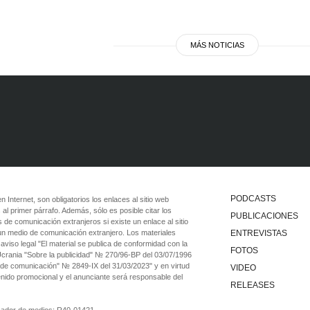
MÁS NOTICIAS
PODCASTS
 en Internet, son obligatorios los enlaces al sitio web
 al primer párrafo. Además, sólo es posible citar los
PUBLICACIONES
 de comunicación extranjeros si existe un enlace al sitio
 un medio de comunicación extranjero. Los materiales
ENTREVISTAS
viso legal "El material se publica de conformidad con la
FOTOS
 Ucrania "Sobre la publicidad" № 270/96-ВР del 03/07/1996
 de comunicación" № 2849-IX del 31/03/2023" y en virtud
VIDEO
tenido promocional y el anunciante será responsable del
RELEASES
ficador de medios: R40-01421.