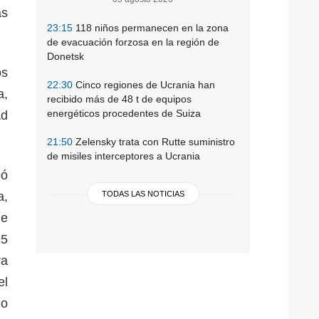
as
23:15
118 niños permanecen en la zona
de evacuación forzosa en la región de
Donetsk
os
22:30
Cinco regiones de Ucrania han
a,
recibido más de 48 t de equipos
energéticos procedentes de Suiza
ad
21:50
Zelensky trata con Rutte suministro
de misiles interceptores a Ucrania
bó
a,
TODAS LAS NOTICIAS
de
95
ra
el
lo