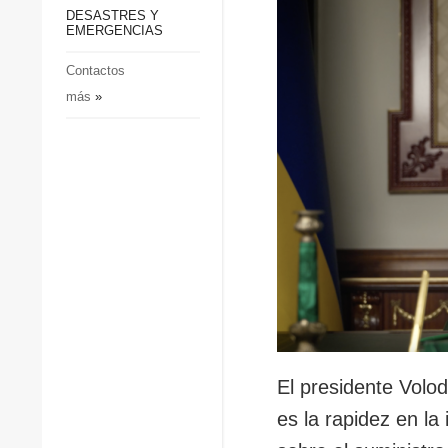
p
Defensa
DESASTRES Y
p
EMERGENCIAS
Sociedad y Cultura
Deportes
Contactos
más
»
Crimen
Desastres y emergencias
El presidente Volo
es la rapidez en la