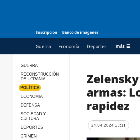
Suscripción
Banco de imágenes
más ☰
Guerra
Economía
Deportes
GUERRA
Zelensky 
RECONSTRUCCIÓN
TODAS LAS
A
DE UCRANIA
CATEGORÍAS
s
armas: Lo
POLÍTICA
Guerra
c
ECONOMÍA
rapidez
Reconstrucción de
DEFENSA
c
Ucrania
s
SOCIEDAD Y
CULTURA
Política
s
24.04.2024 13:11
DEPORTES
Economía
P
CRIMEN