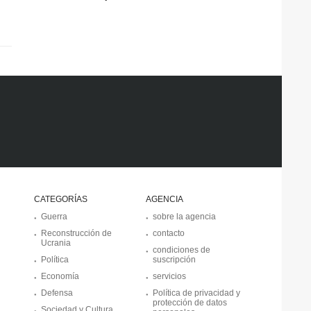
CATEGORÍAS
AGENCIA
Guerra
sobre la agencia
Reconstrucción de
contacto
Ucrania
condiciones de
Política
suscripción
Economía
servicios
Defensa
Política de privacidad y
protección de datos
Sociedad y Cultura