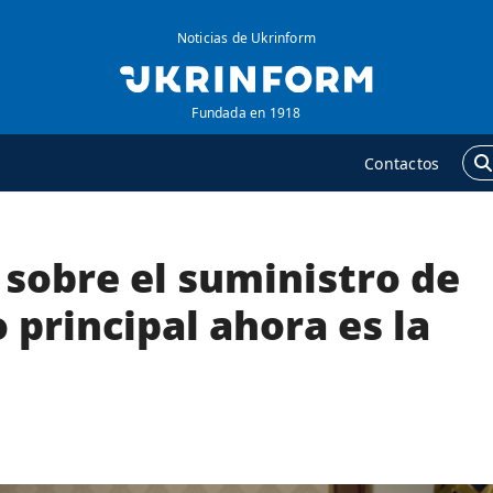
Noticias de Ukrinform
Fundada en 1918
Contactos
sobre el suministro de
GENCIA
ADICIONAL
obre la agencia
Podcasts
 principal ahora es la
ontacto
Publicaciones
ondiciones de
Entrevistas
uscripción
Fotos
ervicios
Video
olítica de privacidad y
Releases