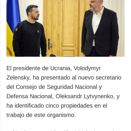
Sociedad y
datos personales
Cultura
Deportes
Crimen
Desastres y
emergencias
ADICIONAL
SERVICIOS
Podcasts
Suscripción
El presidente de Ucrania, Volodymyr
Publicaciones
Banco de
Zelensky, ha presentado al nuevo secretario
imágenes
Entrevistas
del Consejo de Seguridad Nacional y
Fotos
Defensa Nacional, Oleksandr Lytvynenko, y
Video
ha identificado cinco propiedades en el
Releases
trabajo de este organismo.