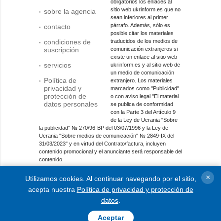
obligatorios los enlaces al
sitio web ukrinform.es que no
sobre la agencia
sean inferiores al primer
párrafo. Además, sólo es
contacto
posible citar los materiales
condiciones de
traducidos de los medios de
suscripción
comunicación extranjeros si
existe un enlace al sitio web
servicios
ukrinform.es y al sitio web de
un medio de comunicación
Política de
extranjero. Los materiales
privacidad y
marcados como "Publicidad"
protección de
o con aviso legal "El material
datos personales
se publica de conformidad
con la Parte 3 del Artículo 9
de la Ley de Ucrania "Sobre
la publicidad" № 270/96-ВР del 03/07/1996 y la Ley de
Ucrania "Sobre medios de comunicación" № 2849-IX del
31/03/2023" y en virtud del Contrato/factura, incluyen
contenido promocional y el anunciante será responsable del
contenido.
Entidad de medios en línea; identificador de medios: R40-
×
Utilizamos cookies. Al continuar navegando por el sitio,
01421.
acepta nuestra
Política de privacidad y protección de
© 2015-2026 Ukrinform. Todos los derechos reservados.
datos
.
Aceptar