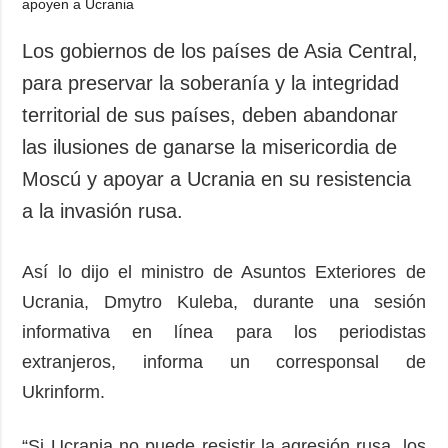
Sociedad y
datos personales
Cultura
Los gobiernos de los países de Asia Central,
Deportes
para preservar la soberanía y la integridad
Crimen
territorial de sus países, deben abandonar
Desastres y
las ilusiones de ganarse la misericordia de
emergencias
Moscú y apoyar a Ucrania en su resistencia
ADICIONAL
SERVICIOS
a la invasión rusa.
Podcasts
Suscripción
Publicaciones
Banco de
Así lo dijo el ministro de Asuntos Exteriores de
imágenes
Entrevistas
Ucrania, Dmytro Kuleba, durante una sesión
Fotos
informativa en línea para los periodistas
Video
extranjeros, informa un corresponsal de
Releases
Ukrinform.
“Si Ucrania no puede resistir la agresión rusa, los