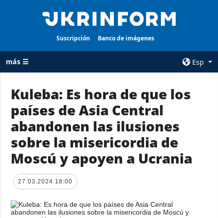
Suscripción
Banco de imágenes
más ☰
Esp
×
Kuleba: Es hora de que los
países de Asia Central
TODAS LAS
AGENCIA
CATEGORÍAS
abandonen las ilusiones
sobre la agencia
Guerra
sobre la misericordia de
contacto
Reconstrucción
Moscú y apoyen a Ucrania
condiciones de
de Ucrania
suscripción
Política
servicios
27.03.2024 18:00
Economía
Política de
privacidad y
Defensa
protección de