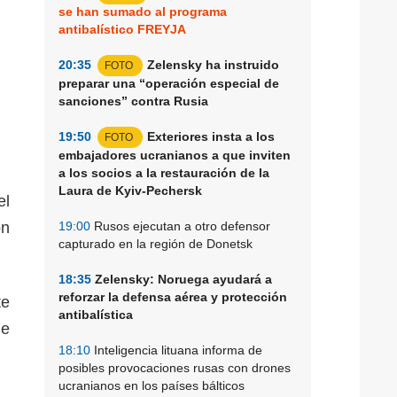
se han sumado al programa
antibalístico FREYJA
20:35
Zelensky ha instruido
FOTO
preparar una “operación especial de
sanciones” contra Rusia
19:50
Exteriores insta a los
FOTO
embajadores ucranianos a que inviten
a los socios a la restauración de la
Laura de Kyiv-Pechersk
el
on
19:00
Rusos ejecutan a otro defensor
capturado en la región de Donetsk
18:35
Zelensky: Noruega ayudará a
reforzar la defensa aérea y protección
te
antibalística
de
18:10
Inteligencia lituana informa de
posibles provocaciones rusas con drones
ucranianos en los países bálticos