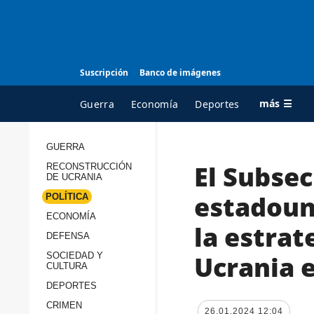
Suscripción
Banco de imágenes
más ☰
Guerra
Economía
Deportes
GUERRA
El Subsec
RECONSTRUCCIÓN
TODAS LAS
A
DE UCRANIA
CATEGORÍAS
s
estadoun
POLÍTICA
Guerra
c
ECONOMÍA
la estrat
Reconstrucción de
DEFENSA
c
Ucrania
s
Ucrania e
SOCIEDAD Y
CULTURA
Política
s
DEPORTES
Economía
P
CRIMEN
26.01.2024 12:04