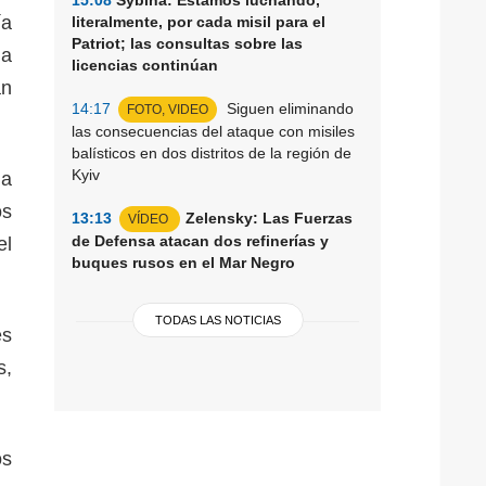
ía
literalmente, por cada misil para el
Patriot; las consultas sobre las
la
licencias continúan
an
14:17
Siguen eliminando
FOTO, VIDEO
las consecuencias del ataque con misiles
balísticos en dos distritos de la región de
Kyiv
la
os
13:13
Zelensky: Las Fuerzas
VÍDEO
de Defensa atacan dos refinerías y
el
buques rusos en el Mar Negro
TODAS LAS NOTICIAS
es
s,
os