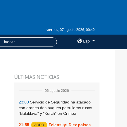
viernes, 07 agosto 2026, 00:40
Esp
×
SERVICIOS
ÚLTIMAS NOTICIAS
Suscripción
Banco de imágenes
06 agosto 2026
23:00
Servicio de Seguridad ha atacado
con drones dos buques patrulleros rusos
"Balaklava" y "Kerch" en Crimea
21:55
Zelensky: Diez países
VÍDEO