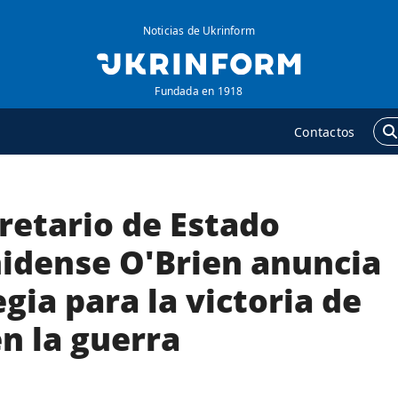
Noticias de Ukrinform
Fundada en 1918
Contactos
retario de Estado
GENCIA
ADICIONAL
obre la agencia
Podcasts
idense O'Brien anuncia
ontacto
Publicaciones
egia para la victoria de
ondiciones de
Entrevistas
uscripción
n la guerra
Fotos
ervicios
Video
olítica de privacidad y
Releases