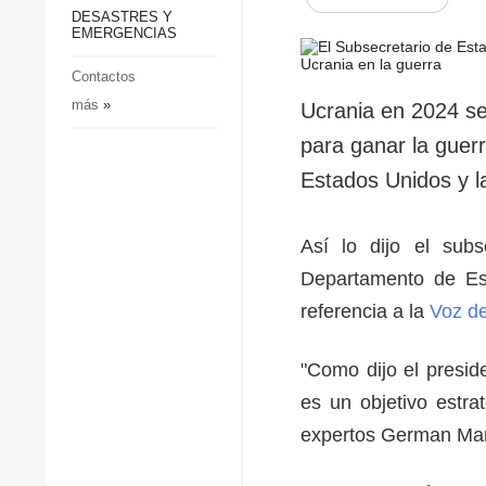
p
Defensa
DESASTRES Y
p
EMERGENCIAS
Sociedad y Cultura
Deportes
Contactos
más
»
Crimen
Ucrania en 2024 se
Desastres y emergencias
para ganar la guer
Estados Unidos y l
Así lo dijo el subs
Departamento de Es
referencia a la
Voz d
"Como dijo el presid
es un objetivo estra
expertos German Mar