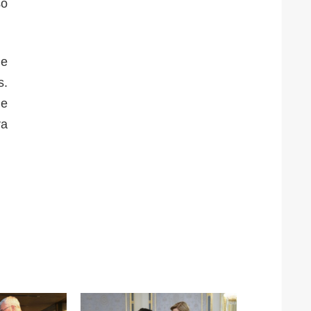
so
de
s.
de
ra