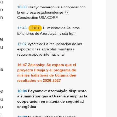
ra
18:00
Ukrhydroenergo va a cooperar con
io
la empresa estadounidense 77
un
Construction USA CORP
17:43
El ministro de Asuntos
FOTO
Exteriores de Azerbaiyán visita Irpín
el
17:07
Vysotsky: La recuperación de las
su
exportaciones agrícolas marítimas
requiere apoyo internacional
16:47
Zelensky: Se espera que el
ma
proyecto Freyja y el programa de
misiles balísticos de Ucrania den
resultados en 2026-2027
de
16:04
Bayramov: Azerbaiyán dispuesto
a suministrar gas a Ucrania y ampliar la
ia
cooperación en materia de seguridad
co
energética
n.
15:08
Sybiha: Estamos luchando,