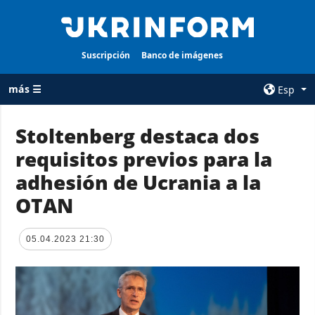
Suscripción
Banco de imágenes
más ☰
Esp
×
Stoltenberg destaca dos
requisitos previos para la
TODAS LAS
AGENCIA
CATEGORÍAS
adhesión de Ucrania a la
sobre la agencia
Guerra
OTAN
contacto
Reconstrucción
condiciones de
de Ucrania
suscripción
05.04.2023 21:30
Política
servicios
Economía
Política de
privacidad y
Defensa
protección de