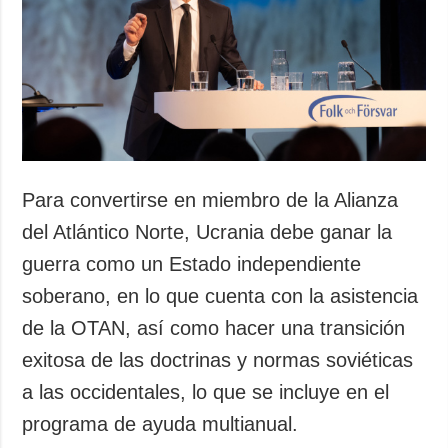
Sociedad y
datos personales
Cultura
Deportes
Crimen
Desastres y
emergencias
ADICIONAL
SERVICIOS
Para convertirse en miembro de la Alianza
Podcasts
Suscripción
del Atlántico Norte, Ucrania debe ganar la
Publicaciones
Banco de
guerra como un Estado independiente
imágenes
Entrevistas
soberano, en lo que cuenta con la asistencia
Fotos
de la OTAN, así como hacer una transición
Video
exitosa de las doctrinas y normas soviéticas
Releases
a las occidentales, lo que se incluye en el
programa de ayuda multianual.