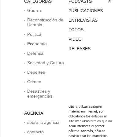
CATEGORÍAS
PODCASTS
Al
Guerra
PUBLICACIONES
Reconstrucción de
ENTREVISTAS
Ucrania
FOTOS
Política
VIDEO
Economía
RELEASES
Defensa
Sociedad y Cultura
Deportes
Crimen
Desastres y
emergencias
citar y utilizar cualquier
material en Internet, son
AGENCIA
obligatorios los enlaces al
sitio web ukrinform.es que no
sobre la agencia
sean inferiores al primer
párrafo. Además, sólo es
contacto
posible citar los materiales