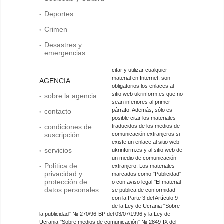
Deportes
Crimen
Desastres y
emergencias
citar y utilizar cualquier
material en Internet, son
AGENCIA
obligatorios los enlaces al
sitio web ukrinform.es que no
sobre la agencia
sean inferiores al primer
párrafo. Además, sólo es
contacto
posible citar los materiales
condiciones de
traducidos de los medios de
suscripción
comunicación extranjeros si
existe un enlace al sitio web
servicios
ukrinform.es y al sitio web de
un medio de comunicación
Política de
extranjero. Los materiales
privacidad y
marcados como "Publicidad"
protección de
o con aviso legal "El material
datos personales
se publica de conformidad
con la Parte 3 del Artículo 9
de la Ley de Ucrania "Sobre
la publicidad" № 270/96-ВР del 03/07/1996 y la Ley de
Ucrania "Sobre medios de comunicación" № 2849-IX del