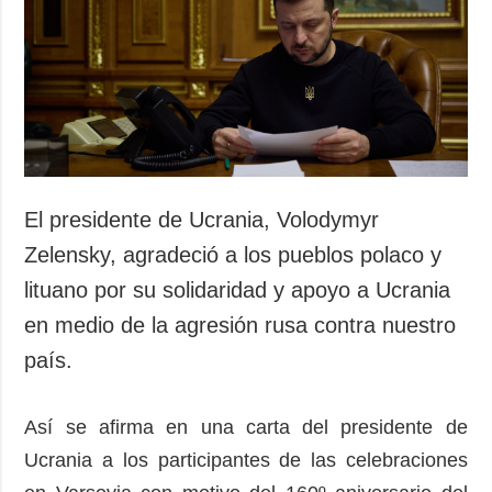
Sociedad y
datos personales
Cultura
Deportes
Crimen
Desastres y
emergencias
ADICIONAL
SERVICIOS
El presidente de Ucrania, Volodymyr
Podcasts
Suscripción
Zelensky, agradeció a los pueblos polaco y
Publicaciones
Banco de
lituano por su solidaridad y apoyo a Ucrania
imágenes
Entrevistas
en medio de la agresión rusa contra nuestro
Fotos
país.
Video
Releases
Así se afirma en una carta del presidente de
Ucrania a los participantes de las celebraciones