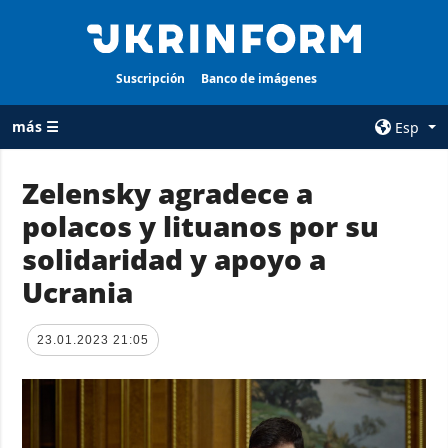
Suscripción
Banco de imágenes
más ☰
Esp
×
Zelensky agradece a
polacos y lituanos por su
TODAS LAS
AGENCIA
CATEGORÍAS
solidaridad y apoyo a
sobre la agencia
Guerra
Ucrania
contacto
Reconstrucción
condiciones de
de Ucrania
suscripción
23.01.2023 21:05
Política
servicios
Economía
Política de
privacidad y
Defensa
protección de