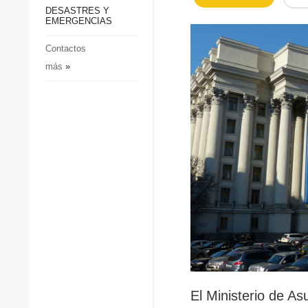
p
Defensa
DESASTRES Y
p
EMERGENCIAS
Sociedad y Cultura
Deportes
Contactos
más
»
Crimen
Desastres y emergencias
El Ministerio de As