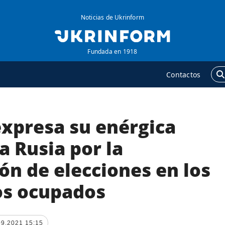
Noticias de Ukrinform
Fundada en 1918
Contactos
expresa su enérgica
GENCIA
ADICIONAL
obre la agencia
Podcasts
a Rusia por la
ontacto
Publicaciones
ón de elecciones en los
ondiciones de
Entrevistas
uscripción
ios ocupados
Fotos
ervicios
Video
olítica de privacidad y
Releases
09.2021 15:15