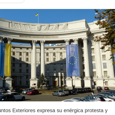
rotección de datos
ersonales
untos Exteriores expresa su enérgica protesta y