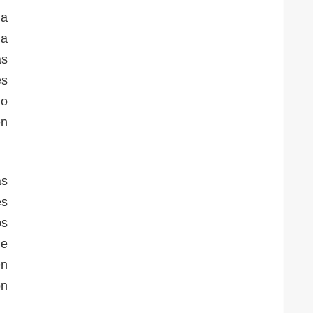
la
da
as
es
do
en
as
es
os
de
en
ón