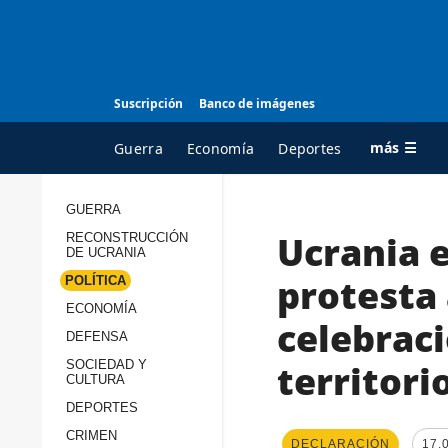
Suscripción
Banco de imágenes
más ☰
Guerra
Economía
Deportes
GUERRA
Ucrania 
RECONSTRUCCIÓN
TODAS LAS
A
DE UCRANIA
CATEGORÍAS
s
protesta 
POLÍTICA
Guerra
c
ECONOMÍA
celebraci
Reconstrucción de
DEFENSA
c
Ucrania
s
territor
SOCIEDAD Y
CULTURA
Política
s
DEPORTES
Economía
P
CRIMEN
DECLARACIÓN
17.