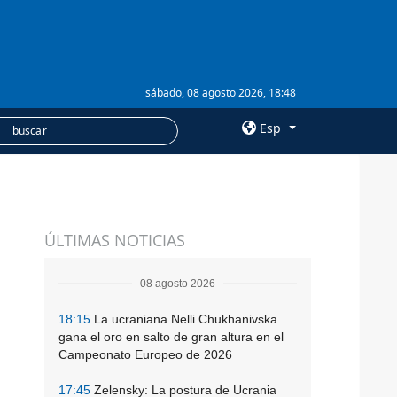
sábado, 08 agosto 2026, 18:48
Esp
×
SERVICIOS
ÚLTIMAS NOTICIAS
Suscripción
Banco de imágenes
08 agosto 2026
18:15
La ucraniana Nelli Chukhanivska
gana el oro en salto de gran altura en el
Campeonato Europeo de 2026
17:45
Zelensky: La postura de Ucrania