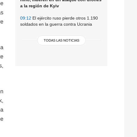
de
a la región de Kyiv
as
09:12
El ejército ruso pierde otros 1.190
re
soldados en la guerra contra Ucrania
TODAS LAS NOTICIAS
la
te
s,
en
k,
ea
de