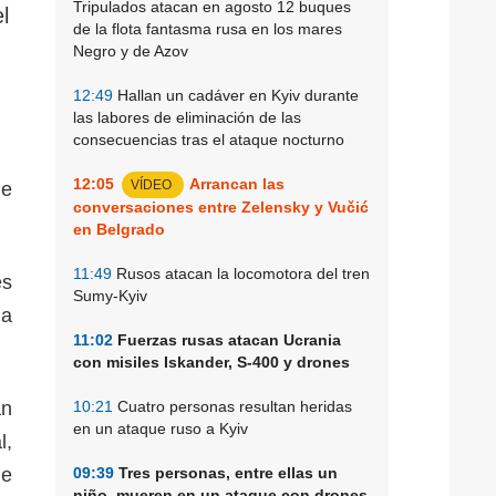
Tripulados atacan en agosto 12 buques
l
de la flota fantasma rusa en los mares
Negro y de Azov
12:49
Hallan un cadáver en Kyiv durante
las labores de eliminación de las
consecuencias tras el ataque nocturno
12:05
Arrancan las
VÍDEO
de
conversaciones entre Zelensky y Vučić
en Belgrado
11:49
Rusos atacan la locomotora del tren
es
Sumy-Kyiv
la
11:02
Fuerzas rusas atacan Ucrania
con misiles Iskander, S-400 y drones
an
10:21
Cuatro personas resultan heridas
en un ataque ruso a Kyiv
l,
ue
09:39
Tres personas, entre ellas un
niño, mueren en un ataque con drones