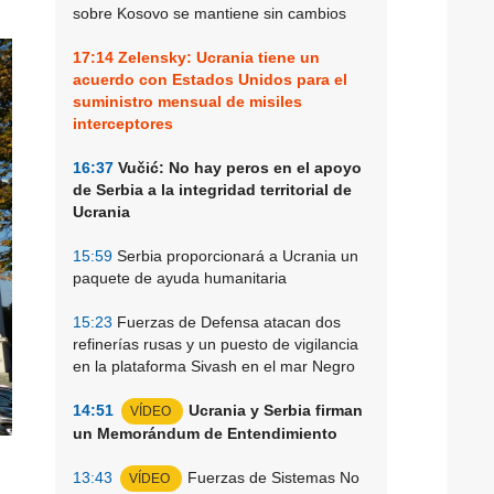
sobre Kosovo se mantiene sin cambios
17:14
Zelensky: Ucrania tiene un
acuerdo con Estados Unidos para el
suministro mensual de misiles
interceptores
16:37
Vučić: No hay peros en el apoyo
de Serbia a la integridad territorial de
Ucrania
15:59
Serbia proporcionará a Ucrania un
paquete de ayuda humanitaria
15:23
Fuerzas de Defensa atacan dos
refinerías rusas y un puesto de vigilancia
en la plataforma Sivash en el mar Negro
14:51
Ucrania y Serbia firman
VÍDEO
un Memorándum de Entendimiento
13:43
Fuerzas de Sistemas No
VÍDEO