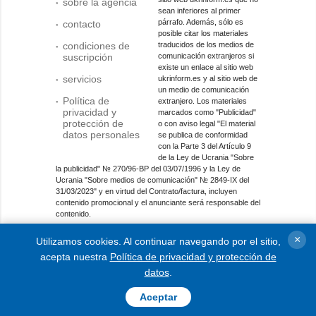
sobre la agencia
sean inferiores al primer
párrafo. Además, sólo es
contacto
posible citar los materiales
condiciones de
traducidos de los medios de
suscripción
comunicación extranjeros si
existe un enlace al sitio web
servicios
ukrinform.es y al sitio web de
un medio de comunicación
Política de
extranjero. Los materiales
privacidad y
marcados como "Publicidad"
protección de
o con aviso legal "El material
datos personales
se publica de conformidad
con la Parte 3 del Artículo 9
de la Ley de Ucrania "Sobre
la publicidad" № 270/96-ВР del 03/07/1996 y la Ley de
Ucrania "Sobre medios de comunicación" № 2849-IX del
31/03/2023" y en virtud del Contrato/factura, incluyen
contenido promocional y el anunciante será responsable del
contenido.
Entidad de medios en línea; identificador de medios: R40-
×
Utilizamos cookies. Al continuar navegando por el sitio,
01421.
acepta nuestra
Política de privacidad y protección de
© 2015-2026 Ukrinform. Todos los derechos reservados.
datos
.
Aceptar