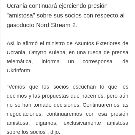
Sociedad y
Ucrania continuará ejerciendo presión
datos personales
Cultura
"amistosa" sobre sus socios con respecto al
Deportes
gasoducto Nord Stream 2.
Crimen
Desastres y
Así lo afirmó el ministro de Asuntos Exteriores de
emergencias
Ucrania, Dmytro Kuleba, en una rueda de prensa
ADICIONAL
SERVICIOS
telemática, informa un corresponsal de
Podcasts
Suscripción
Ukrinform.
Publicaciones
Banco de
imágenes
Entrevistas
“Vemos que los socios escuchan lo que les
decimos y las propuestas que hacemos, pero aún
Fotos
no se han tomado decisiones. Continuaremos las
Video
negociaciones, continuaremos con esa presión
Releases
amistosa, digamos, exclusivamente amistosa
sobre los socios", dijo.