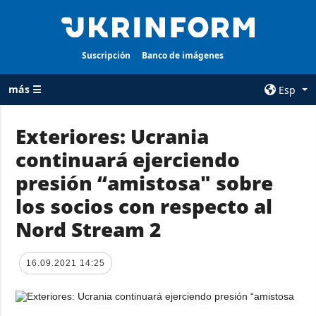
Suscripción
Banco de imágenes
más ☰
Esp
×
Exteriores: Ucrania
continuará ejerciendo
TODAS LAS
AGENCIA
CATEGORÍAS
presión “amistosa" sobre
sobre la agencia
Guerra
los socios con respecto al
contacto
Reconstrucción
Nord Stream 2
condiciones de
de Ucrania
suscripción
Política
servicios
16.09.2021 14:25
Economía
Política de
privacidad y
Defensa
protección de