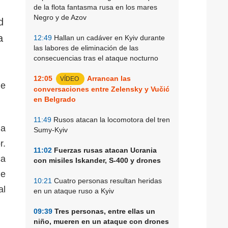
de la flota fantasma rusa en los mares
Negro y de Azov
d
a
12:49
Hallan un cadáver en Kyiv durante
las labores de eliminación de las
consecuencias tras el ataque nocturno
12:05
Arrancan las
VÍDEO
de
conversaciones entre Zelensky y Vučić
en Belgrado
11:49
Rusos atacan la locomotora del tren
la
Sumy-Kyiv
r.
11:02
Fuerzas rusas atacan Ucrania
ca
con misiles Iskander, S-400 y drones
de
10:21
Cuatro personas resultan heridas
al
en un ataque ruso a Kyiv
09:39
Tres personas, entre ellas un
niño, mueren en un ataque con drones