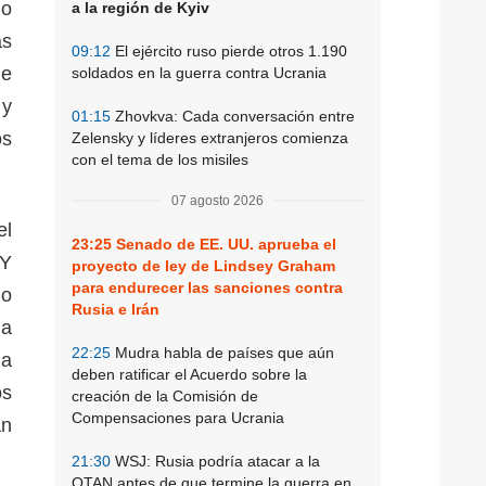
do
a la región de Kyiv
as
09:12
El ejército ruso pierde otros 1.190
de
soldados en la guerra contra Ucrania
 y
01:15
Zhovkva: Cada conversación entre
os
Zelensky y líderes extranjeros comienza
con el tema de los misiles
07 agosto 2026
el
23:25
Senado de EE. UU. aprueba el
 Y
proyecto de ley de Lindsey Graham
para endurecer las sanciones contra
lo
Rusia e Irán
la
22:25
Mudra habla de países que aún
la
deben ratificar el Acuerdo sobre la
os
creación de la Comisión de
Compensaciones para Ucrania
an
21:30
WSJ: Rusia podría atacar a la
OTAN antes de que termine la guerra en