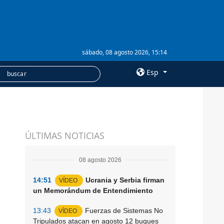
sábado, 08 agosto 2026, 15:14
Esp
×
SERVICIOS
ÚLTIMAS NOTICIAS
Suscripción
Banco de imágenes
08 agosto 2026
14:51
Ucrania y Serbia firman
VÍDEO
un Memorándum de Entendimiento
13:43
Fuerzas de Sistemas No
VÍDEO
Tripulados atacan en agosto 12 buques