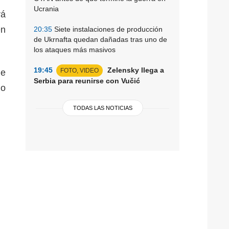
Ucrania
rá
en
20:35
Siete instalaciones de producción
de Ukrnafta quedan dañadas tras uno de
los ataques más masivos
19:45
Zelensky llega a
FOTO, VIDEO
de
Serbia para reunirse con Vučić
io
TODAS LAS NOTICIAS