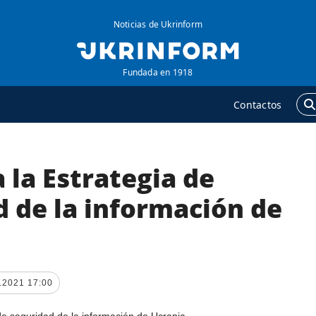
Noticias de Ukrinform
Fundada en 1918
Contactos
la Estrategia de
GENCIA
ADICIONAL
obre la agencia
Podcasts
d de la información de
ontacto
Publicaciones
ondiciones de
Entrevistas
uscripción
Fotos
ervicios
.2021 17:00
Video
olítica de privacidad y
Releases