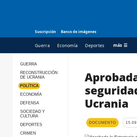
Suscripción
Banco de imágenes
más ☰
Guerra
Economía
Deportes
GUERRA
Aprobada 
RECONSTRUCCIÓN
TODAS LAS
A
DE UCRANIA
CATEGORÍAS
s
segurida
POLÍTICA
Guerra
c
ECONOMÍA
Ucrania
Reconstrucción de
DEFENSA
c
Ucrania
s
SOCIEDAD Y
CULTURA
Política
s
DOCUMENTO
15.09
DEPORTES
Economía
P
CRIMEN