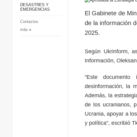
p
Defensa
DESASTRES Y
p
EMERGENCIAS
Sociedad y Cultura
El Gabinete de Min
Deportes
Contactos
de la información 
más
»
Crimen
2025.
Desastres y emergencias
Según Ukrinform, as
Información, Oleksa
"Este documento i
desinformación, la m
Además, la estrategia
de los ucranianos, pr
Ucrania, apoyar a lo
y política", escribió