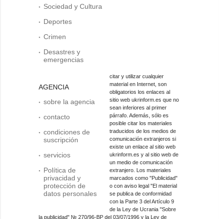
Sociedad y Cultura
Deportes
Crimen
Desastres y
emergencias
citar y utilizar cualquier
material en Internet, son
AGENCIA
obligatorios los enlaces al
sitio web ukrinform.es que no
sobre la agencia
sean inferiores al primer
párrafo. Además, sólo es
contacto
posible citar los materiales
condiciones de
traducidos de los medios de
suscripción
comunicación extranjeros si
existe un enlace al sitio web
servicios
ukrinform.es y al sitio web de
un medio de comunicación
Política de
extranjero. Los materiales
privacidad y
marcados como "Publicidad"
protección de
o con aviso legal "El material
datos personales
se publica de conformidad
con la Parte 3 del Artículo 9
de la Ley de Ucrania "Sobre
la publicidad" № 270/96-ВР del 03/07/1996 y la Ley de