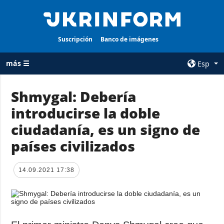
Suscripción
Banco de imágenes
más ☰
Esp
×
Shmygal: Debería
introducirse la doble
TODAS LAS
AGENCIA
CATEGORÍAS
ciudadanía, es un signo de
sobre la agencia
Guerra
países civilizados
contacto
Reconstrucción
condiciones de
de Ucrania
suscripción
14.09.2021 17:38
Política
servicios
Economía
Política de
privacidad y
Defensa
protección de