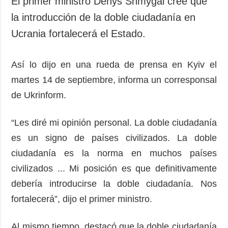
El primer ministro Denys Shmygal cree que
Sociedad y
datos personales
la introducción de la doble ciudadanía en
Cultura
Ucrania fortalecerá el Estado.
Deportes
Crimen
Así lo dijo en una rueda de prensa en Kyiv el
Desastres y
emergencias
martes 14 de septiembre, informa un corresponsal
de Ukrinform.
ADICIONAL
SERVICIOS
Podcasts
Suscripción
“Les diré mi opinión personal. La doble ciudadanía
Publicaciones
Banco de
es un signo de países civilizados. La doble
imágenes
Entrevistas
ciudadanía es la norma en muchos países
Fotos
civilizados ... Mi posición es que definitivamente
Video
debería introducirse la doble ciudadanía. Nos
Releases
fortalecerá”, dijo el primer ministro.
Al mismo tiempo, destacó que la doble ciudadanía