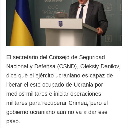
Sociedad y
datos personales
Cultura
Deportes
Crimen
Desastres y
emergencias
ADICIONAL
SERVICIOS
El secretario del Consejo de Seguridad
Podcasts
Suscripción
Nacional y Defensa (CSND), Oleksiy Danilov,
Publicaciones
Banco de
dice que el ejército ucraniano es capaz de
imágenes
Entrevistas
liberar el este ocupado de Ucrania por
Fotos
medios militares e iniciar operaciones
Video
militares para recuperar Crimea, pero el
Releases
gobierno ucraniano aún no va a dar ese
paso.