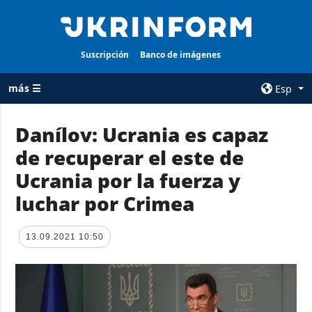
Suscripción
Banco de imágenes
más ☰
Esp
×
Danílov: Ucrania es capaz
de recuperar el este de
TODAS LAS
AGENCIA
CATEGORÍAS
Ucrania por la fuerza y
sobre la agencia
Guerra
luchar por Crimea
contacto
Reconstrucción
condiciones de
de Ucrania
suscripción
13.09.2021 10:50
Política
servicios
Economía
Política de
privacidad y
Defensa
protección de