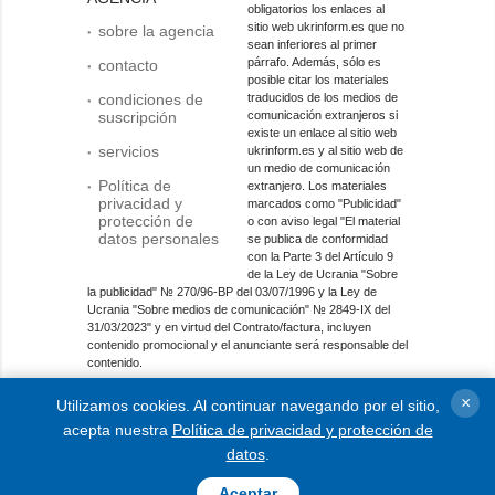
obligatorios los enlaces al
sitio web ukrinform.es que no
sobre la agencia
sean inferiores al primer
párrafo. Además, sólo es
contacto
posible citar los materiales
condiciones de
traducidos de los medios de
suscripción
comunicación extranjeros si
existe un enlace al sitio web
servicios
ukrinform.es y al sitio web de
un medio de comunicación
Política de
extranjero. Los materiales
privacidad y
marcados como "Publicidad"
protección de
o con aviso legal "El material
datos personales
se publica de conformidad
con la Parte 3 del Artículo 9
de la Ley de Ucrania "Sobre
la publicidad" № 270/96-ВР del 03/07/1996 y la Ley de
Ucrania "Sobre medios de comunicación" № 2849-IX del
31/03/2023" y en virtud del Contrato/factura, incluyen
contenido promocional y el anunciante será responsable del
contenido.
Entidad de medios en línea; identificador de medios: R40-
×
Utilizamos cookies. Al continuar navegando por el sitio,
01421.
acepta nuestra
Política de privacidad y protección de
© 2015-2026 Ukrinform. Todos los derechos reservados.
datos
.
Aceptar