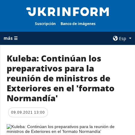
Suscripción
Banco de imágenes
más ☰
Esp
×
Kuleba: Continúan los
preparativos para la
TODAS LAS
AGENCIA
CATEGORÍAS
reunión de ministros de
sobre la agencia
Guerra
Exteriores en el 'formato
contacto
Reconstrucción
Normandía'
condiciones de
de Ucrania
suscripción
Política
servicios
09.09.2021 13:00
Economía
Política de
privacidad y
Defensa
protección de