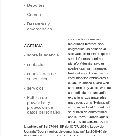
Deportes
Crimen
Desastres y
emergencias
citar y utilizar cualquier
material en Internet, son
AGENCIA
obligatorios los enlaces al
sitio web ukrinform.es que no
sobre la agencia
sean inferiores al primer
párrafo. Además, sólo es
contacto
posible citar los materiales
condiciones de
traducidos de los medios de
suscripción
comunicación extranjeros si
existe un enlace al sitio web
servicios
ukrinform.es y al sitio web de
un medio de comunicación
Política de
extranjero. Los materiales
privacidad y
marcados como "Publicidad"
protección de
o con aviso legal "El material
datos personales
se publica de conformidad
con la Parte 3 del Artículo 9
de la Ley de Ucrania "Sobre
la publicidad" № 270/96-ВР del 03/07/1996 y la Ley de
Ucrania "Sobre medios de comunicación" № 2849-IX del