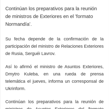
Sociedad y
datos personales
Cultura
Continúan los preparativos para la reunión
Deportes
de ministros de Exteriores en el 'formato
Crimen
Normandía'.
Desastres y
emergencias
Su fecha depende de la confirmación de la
participación del ministro de Relaciones Exteriores
ADICIONAL
SERVICIOS
de Rusia, Serguéi Lavrov.
Podcasts
Suscripción
Publicaciones
Banco de
Así lo afirmó el ministro de Asuntos Exteriores,
imágenes
Entrevistas
Dmytro Kuleba, en una rueda de prensa
Fotos
telemática el jueves, informa un corresponsal de
Video
Ukrinform.
Releases
Continúan los preparativos para la reunión de
ministros de Asuntos Exteriores del 'formato