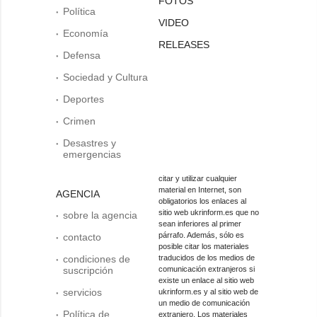
FOTOS
Política
VIDEO
Economía
RELEASES
Defensa
Sociedad y Cultura
Deportes
Crimen
Desastres y
emergencias
citar y utilizar cualquier
material en Internet, son
AGENCIA
obligatorios los enlaces al
sitio web ukrinform.es que no
sobre la agencia
sean inferiores al primer
párrafo. Además, sólo es
contacto
posible citar los materiales
condiciones de
traducidos de los medios de
suscripción
comunicación extranjeros si
existe un enlace al sitio web
servicios
ukrinform.es y al sitio web de
un medio de comunicación
Política de
extranjero. Los materiales