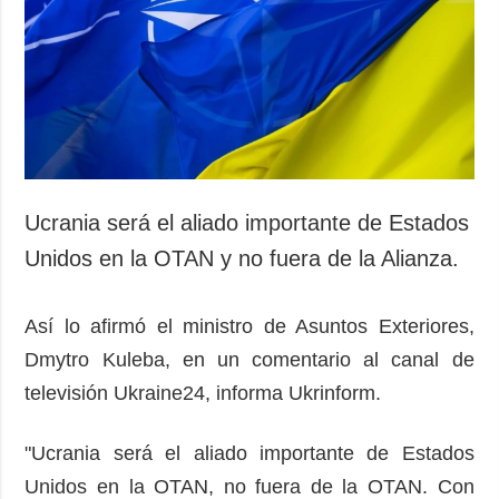
Sociedad y
datos personales
Cultura
Deportes
Crimen
Desastres y
emergencias
ADICIONAL
SERVICIOS
Ucrania será el aliado importante de Estados
Podcasts
Suscripción
Unidos en la OTAN y no fuera de la Alianza.
Publicaciones
Banco de
imágenes
Entrevistas
Así lo afirmó el ministro de Asuntos Exteriores,
Fotos
Dmytro Kuleba, en un comentario al canal de
Video
televisión Ukraine24, informa Ukrinform.
Releases
"Ucrania será el aliado importante de Estados
Unidos en la OTAN, no fuera de la OTAN. Con