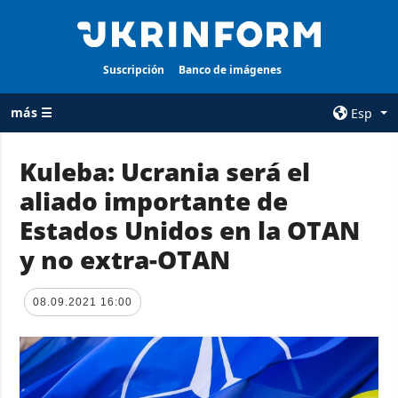
Suscripción
Banco de imágenes
más ☰
Esp
×
Kuleba: Ucrania será el
aliado importante de
TODAS LAS
AGENCIA
CATEGORÍAS
Estados Unidos en la OTAN
sobre la agencia
Guerra
y no extra-OTAN
contacto
Reconstrucción
condiciones de
de Ucrania
suscripción
08.09.2021 16:00
Política
servicios
Economía
Política de
privacidad y
Defensa
protección de