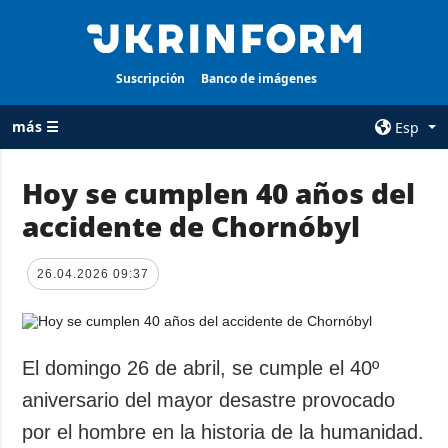
Suscripción
Banco de imágenes
más ☰
Esp
×
Hoy se cumplen 40 años del
accidente de Chornóbyl
TODAS LAS
AGENCIA
CATEGORÍAS
sobre la agencia
26.04.2026 09:37
Guerra
contacto
Reconstrucción
condiciones de
de Ucrania
suscripción
Política
El domingo 26 de abril, se cumple el 40º
servicios
Economía
aniversario del mayor desastre provocado
Política de
privacidad y
Defensa
por el hombre en la historia de la humanidad.
protección de