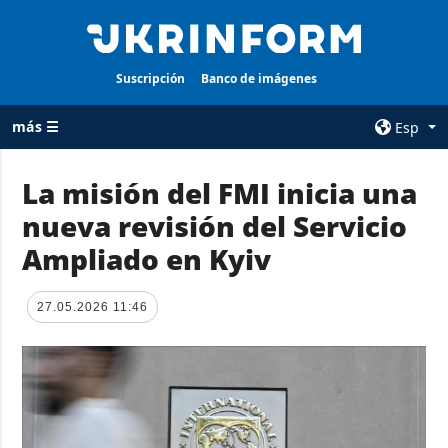
Suscripción
Banco de imágenes
más ☰
Esp
×
La misión del FMI inicia una
nueva revisión del Servicio
TODAS LAS
AGENCIA
CATEGORÍAS
Ampliado en Kyiv
sobre la agencia
Guerra
contacto
Reconstrucción
27.05.2026 11:46
condiciones de
de Ucrania
suscripción
Política
servicios
Economía
Política de
privacidad y
Defensa
protección de