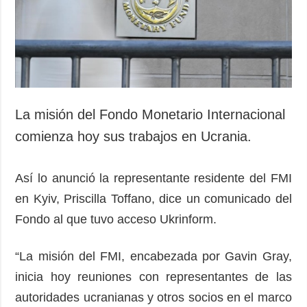
Sociedad y
datos personales
Cultura
Deportes
Crimen
Desastres y
emergencias
La misión del Fondo Monetario Internacional
ADICIONAL
SERVICIOS
comienza hoy sus trabajos en Ucrania.
Podcasts
Suscripción
Publicaciones
Banco de
Así lo anunció la representante residente del FMI
imágenes
Entrevistas
en Kyiv, Priscilla Toffano, dice un comunicado del
Fotos
Fondo al que tuvo acceso Ukrinform.
Video
“La misión del FMI, encabezada por Gavin Gray,
Releases
inicia hoy reuniones con representantes de las
autoridades ucranianas y otros socios en el marco