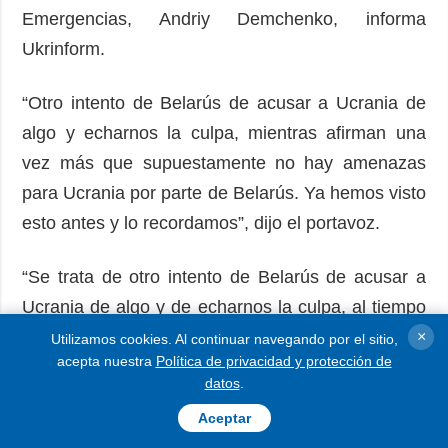
Emergencias, Andriy Demchenko, informa
Ukrinform.
“Otro intento de Belarús de acusar a Ucrania de
algo y echarnos la culpa, mientras afirman una
vez más que supuestamente no hay amenazas
para Ucrania por parte de Belarús. Ya hemos visto
esto antes y lo recordamos”, dijo el portavoz.
“Se trata de otro intento de Belarús de acusar a
Ucrania de algo y de echarnos la culpa, al tiempo
que vuelve a afirmar que, supuestamente, Belarús
×
Utilizamos cookies. Al continuar navegando por el sitio,
acepta nuestra
Política de privacidad y protección de
no representa ninguna amenaza para Ucrania. Ya
datos
.
hemos visto esto antes y lo recordamos”, declaró
Aceptar
el portavoz.