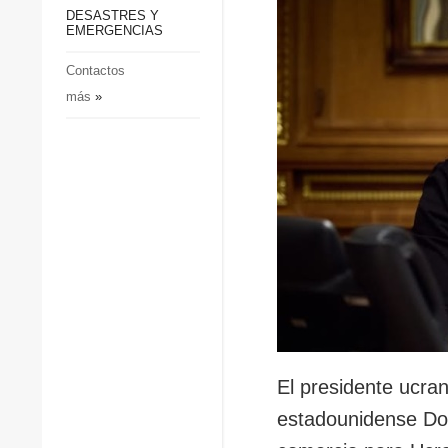
p
Defensa
DESASTRES Y
p
EMERGENCIAS
Sociedad y Cultura
Deportes
Contactos
más
»
Crimen
Desastres y emergencias
El presidente ucran
estadounidense Don