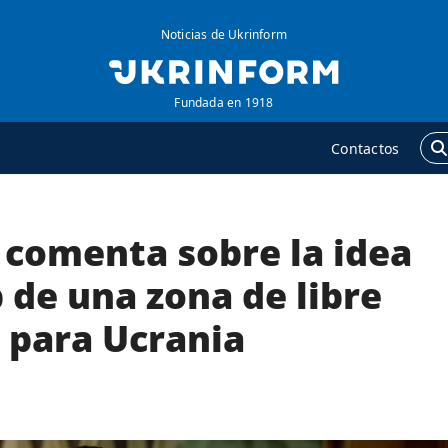
Noticias de Ukrinform
Fundada en 1918
Contactos
 comenta sobre la idea
GENCIA
ADICIONAL
obre la agencia
Podcasts
 de una zona de libre
ontacto
Publicaciones
 para Ucrania
ondiciones de
Entrevistas
uscripción
Fotos
ervicios
Video
olítica de privacidad y
Releases