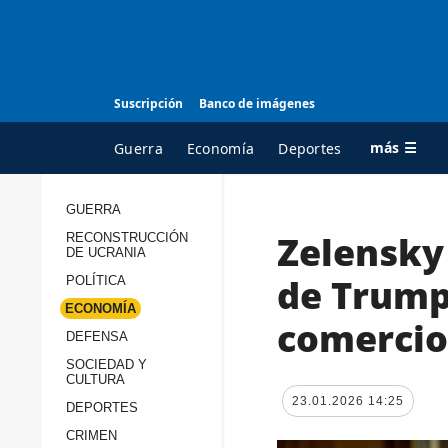
Suscripción
Banco de imágenes
más ☰
Guerra
Economía
Deportes
GUERRA
Zelensky
RECONSTRUCCIÓN
TODAS LAS
A
DE UCRANIA
CATEGORÍAS
s
de Trump
POLÍTICA
Guerra
c
ECONOMÍA
comercio
Reconstrucción de
DEFENSA
c
Ucrania
s
SOCIEDAD Y
CULTURA
Política
s
23.01.2026 14:25
DEPORTES
Economía
P
CRIMEN