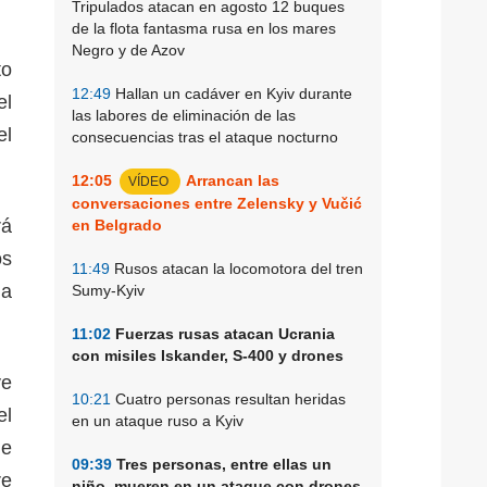
Tripulados atacan en agosto 12 buques
de la flota fantasma rusa en los mares
Negro y de Azov
to
12:49
Hallan un cadáver en Kyiv durante
el
las labores de eliminación de las
el
consecuencias tras el ataque nocturno
12:05
Arrancan las
VÍDEO
conversaciones entre Zelensky y Vučić
rá
en Belgrado
os
11:49
Rusos atacan la locomotora del tren
na
Sumy-Kyiv
11:02
Fuerzas rusas atacan Ucrania
con misiles Iskander, S-400 y drones
ve
10:21
Cuatro personas resultan heridas
el
en un ataque ruso a Kyiv
de
09:39
Tres personas, entre ellas un
re
niño, mueren en un ataque con drones