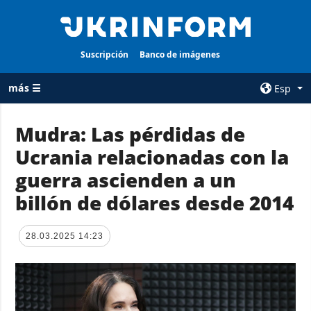
Suscripción
Banco de imágenes
más ☰
Esp
×
Mudra: Las pérdidas de
Ucrania relacionadas con la
TODAS LAS
AGENCIA
CATEGORÍAS
guerra ascienden a un
sobre la agencia
Guerra
billón de dólares desde 2014
contacto
Reconstrucción
condiciones de
de Ucrania
suscripción
28.03.2025 14:23
Política
servicios
Economía
Política de
privacidad y
Defensa
protección de