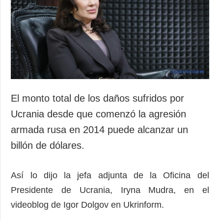
Sociedad y
datos personales
Cultura
Deportes
Crimen
Desastres y
emergencias
ADICIONAL
SERVICIOS
El monto total de los daños sufridos por
Podcasts
Suscripción
Ucrania desde que comenzó la agresión
Publicaciones
Banco de
armada rusa en 2014 puede alcanzar un
imágenes
Entrevistas
billón de dólares.
Fotos
Video
Así lo dijo la jefa adjunta de la Oficina del
Releases
Presidente de Ucrania, Iryna Mudra, en el
videoblog de Igor Dolgov en Ukrinform.